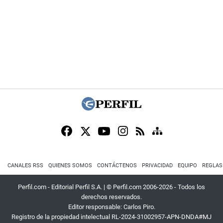
CANALES RSS
QUIENES SOMOS
CONTÁCTENOS
PRIVACIDAD
EQUIPO
REGLAS
Perfil.com - Editorial Perfil S.A.
| © Perfil.com 2006-2026 - Todos los
derechos reservados.
Editor responsable: Carlos Piro.
Registro de la propiedad intelectual RL-2024-31002957-APN-DNDA#MJ