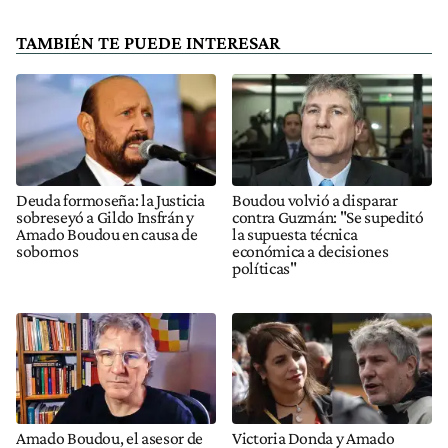
TAMBIÉN TE PUEDE INTERESAR
Deuda formoseña: la Justicia
Boudou volvió a disparar
sobreseyó a Gildo Insfrán y
contra Guzmán: "Se supeditó
Amado Boudou en causa de
la supuesta técnica
sobornos
económica a decisiones
políticas"
Amado Boudou, el asesor de
Victoria Donda y Amado