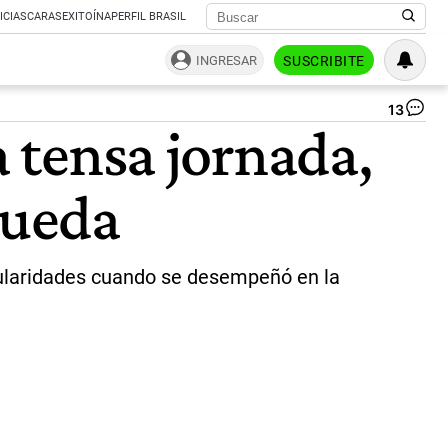
ICIAS
CARAS
EXITOÍNA
PERFIL BRASIL
INGRESAR
SUSCRIBITE
13
.
a tensa jornada,
|
Ce
Per
queda
regularidades cuando se desempeñó en la