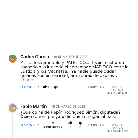
Comentario de Carlos Garcia.
Carlos Garcia
18 DE MARZO DE 2023
CG
Y si... desagradable y PATETICO...!!! Nos mostraron
sacando a la luz todo el entramado MAFIOSO entre la
Justicia y los Macristas.- Ya nadie puede dudar
quienes son en realidad, armadores de causas y
choreo
RESPONDER
1
0
COMPARTIR
MARCAR
COMO
INAPROPIADO
Comentario de Fabio Martín.
Fabio Martín
18 DE MARZO DE 2023
FM
¿Qué opina de Pepín Rodríguez Simón, diputada?
Quiero creer que ya pidió que lo traigan al país.
2
RESPONDER
COMPARTIR
MARCAR
RESPUESTAS
1
0
COMO
INAPROPIADO