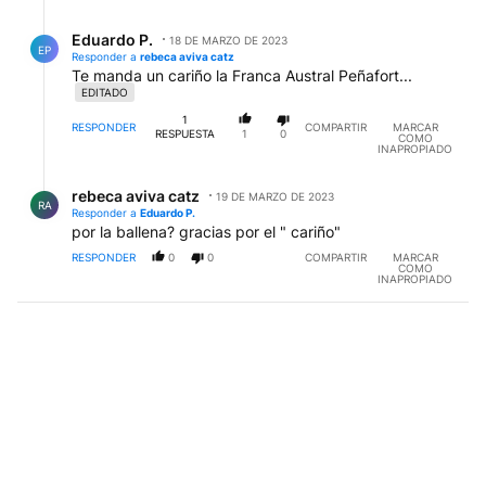
Respuesta de Eduardo P..
Eduardo P.
18 DE MARZO DE 2023
EP
Responder a
rebeca aviva catz
Te manda un cariño la Franca Austral Peñafort...
EDITADO
1
RESPONDER
COMPARTIR
MARCAR
RESPUESTA
1
0
COMO
INAPROPIADO
Respuesta de rebeca aviva catz.
rebeca aviva catz
19 DE MARZO DE 2023
RA
Responder a
Eduardo P.
por la ballena? gracias por el " cariño"
RESPONDER
0
0
COMPARTIR
MARCAR
COMO
INAPROPIADO