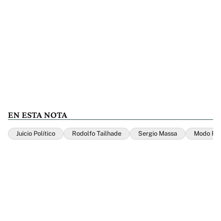
EN ESTA NOTA
Juicio Político
Rodolfo Tailhade
Sergio Massa
Modo Fon