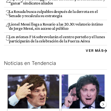
2
“ganar” sindicatos aliados
3
La Rosada busca culpables después de la derrota en el
Senado y recalcula su estrategia
4
Lionel Messi llega a Rosario a las 20.30: velatorio íntimo
de Jorge Messi, sin acceso al público
5
Los aviones F 16 sobrevolarán el centro porteño y el lunes
participarán de la celebración de la Fuerza Aérea
VER MÁS
Noticias en Tendencia
Este listado muestra los artículos con más comentarios en los últim
Un artículo de tendencia con el título "Yo, Milei" con 3 comentar
Un artículo de tendencia con el