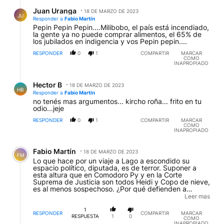
Respuesta de Juan Uranga.
Juan Uranga
18 DE MARZO DE 2023
JU
Responder a
Fabio Martín
Pepin Pepin Pepin....Milibobo, el país está incendiado,
la gente ya no puede comprar alimentos, el 65% de
los jubilados en indigencia y vos Pepin pepin....
RESPONDER
0
1
COMPARTIR
MARCAR
COMO
INAPROPIADO
Respuesta de Hector B.
Hector B
18 DE MARZO DE 2023
HB
Responder a
Fabio Martín
no tenés mas argumentos... kircho roña... frito en tu
odio...jeje
RESPONDER
0
1
COMPARTIR
MARCAR
COMO
INAPROPIADO
Comentario de Fabio Martín.
Fabio Martín
18 DE MARZO DE 2023
FM
Lo que hace por un viaje a Lago a escondido su
espacio político, diputada, es de terror. Suponer a
esta altura que en Comodoro Py y en la Corte
Suprema de Justicia son todos Heidi y Copo de nieve,
es al menos sospechoso. ¿Por qué defienden a
semejantes delincuentes? Porque en algún punto son
Leer mas
socios. López da lástima a esta altura
1
RESPONDER
COMPARTIR
MARCAR
RESPUESTA
1
0
COMO
INAPROPIADO