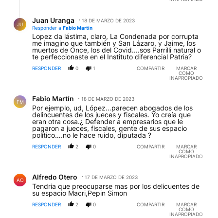
Respuesta de Juan Uranga.
Juan Uranga
18 DE MARZO DE 2023
JU
Responder a
Fabio Martín
Lopez da lástima, claro, La Condenada por corrupta
me imagino que también y San Lázaro, y Jaime, los
muertos de Once, los del Covid....sos Parrilli natural o
te perfeccionaste en el Instituto diferencial Patria?
RESPONDER
0
1
COMPARTIR
MARCAR
COMO
INAPROPIADO
Comentario de Fabio Martín.
Fabio Martín
18 DE MARZO DE 2023
FM
Por ejemplo, ud, López…parecen abogados de los
delincuentes de los jueces y fiscales. Yo creía que
eran otra cosa.¿ Defender a empresarios que le
pagaron a jueces, fiscales, gente de sus espacio
político….no le hace ruido, diputada ?
RESPONDER
2
0
COMPARTIR
MARCAR
COMO
INAPROPIADO
Comentario de Alfredo Otero.
Alfredo Otero
17 DE MARZO DE 2023
AO
Tendria que preocuparse mas por los delicuentes de
su espacio Macri,Pepin Simon
RESPONDER
2
0
COMPARTIR
MARCAR
COMO
INAPROPIADO