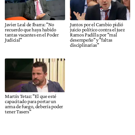
Javier Leal de Ibarra: "No
Juntos por el Cambio pidió
recuerdo que haya habido
juicio político contra el juez
tantas vacantes en el Poder
Ramos Padilla por "mal
Judicial"
desempeño" y "faltas
disciplinarias"
Martín Tetaz: "El que esté
capacitado para portar un
arma de fuego, debería poder
tener Tasers"