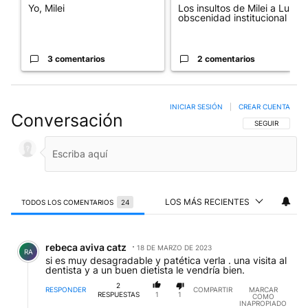
Yo, Milei
Los insultos de Milei a Lula:
obscenidad institucional
3 comentarios
2 comentarios
INICIAR SESIÓN
|
CREAR CUENTA
Conversación
SIGA ESTA CO
SEGUIR
LOS MÁS RECIENTES
TODOS LOS COMENTARIOS
24
Todos los comentarios
Comentario de rebeca aviva catz.
rebeca aviva catz
18 DE MARZO DE 2023
RA
si es muy desagradable y patética verla . una visita al
dentista y a un buen dietista le vendría bien.
2
RESPONDER
COMPARTIR
MARCAR
RESPUESTAS
1
1
COMO
INAPROPIADO