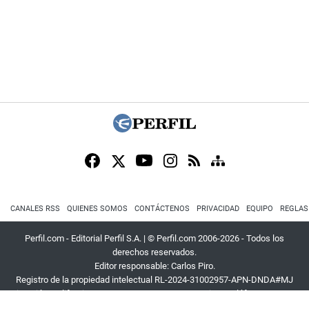
CANALES RSS
QUIENES SOMOS
CONTÁCTENOS
PRIVACIDAD
EQUIPO
REGLAS
Perfil.com - Editorial Perfil S.A.
| © Perfil.com 2006-2026 - Todos los
derechos reservados.
Editor responsable: Carlos Piro.
Registro de la propiedad intelectual RL-2024-31002957-APN-DNDA#MJ
Dirección:
California 2715
,
C1289ABI
,
CABA, Argentina
| Teléfono:
+54 9 11
3453 4567
| E-mail:
atencion@perfil.com