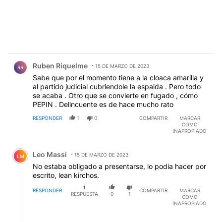
Comentario de Ruben Riquelme.
Ruben Riquelme
15 DE MARZO DE 2023
RR
Sabe que por el momento tiene a la cloaca amarilla y
al partido judicial cubriendole la espalda . Pero todo
se acaba . Otro que se convierte en fugado , cómo
PEPIN . Delincuente es de hace mucho rato
RESPONDER
1
0
COMPARTIR
MARCAR
COMO
INAPROPIADO
Comentario de Leo Massi.
Leo Massi
15 DE MARZO DE 2023
LM
No estaba obligado a presentarse, lo podia hacer por
escrito, lean kirchos.
1
RESPONDER
COMPARTIR
MARCAR
RESPUESTA
0
1
COMO
INAPROPIADO
Respuesta de SANTOS DISCEPOLO.