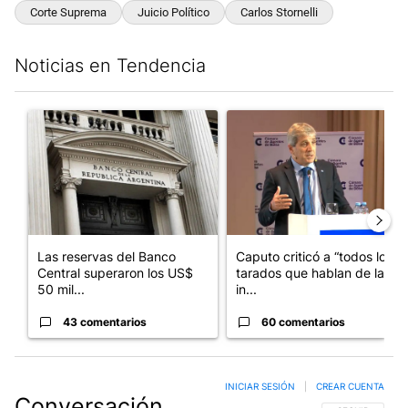
Corte Suprema
Juicio Político
Carlos Stornelli
Noticias en Tendencia
Este listado muestra los artículos con más comentarios en los últim
Un artículo de tendencia con el título "Las reservas del Banco 
Un artículo de tendencia con e
Las reservas del Banco
Caputo criticó a “todos los
Central superaron los US$
tarados que hablan de la
50 mil...
in...
43 comentarios
60 comentarios
INICIAR SESIÓN
|
CREAR CUENTA
Conversación