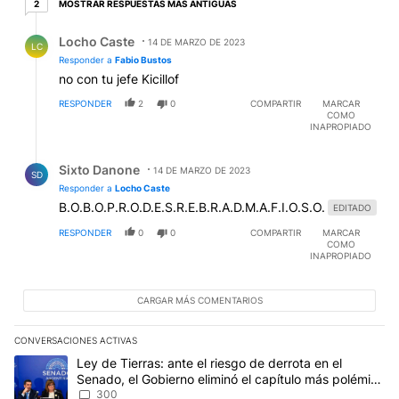
2 respuestas más antiguas
MOSTRAR RESPUESTAS MÁS ANTIGUAS
2
Respuesta de Locho Caste.
Locho Caste
14 DE MARZO DE 2023
LC
Responder a
Fabio Bustos
no con tu jefe Kicillof
RESPONDER
2
0
COMPARTIR
MARCAR
COMO
INAPROPIADO
Respuesta de Sixto Danone.
Sixto Danone
14 DE MARZO DE 2023
SD
Responder a
Locho Caste
B.O.B.O.P.R.O.D.E.S.R.E.B.R.A.D.M.A.F.I.O.S.O.
EDITADO
RESPONDER
0
0
COMPARTIR
MARCAR
COMO
INAPROPIADO
CARGAR MÁS COMENTARIOS
CONVERSACIONES ACTIVAS
Este listado muestra los artículos con más comentarios en los últim
Un artículo de tendencia con el título "Ley de Tierras: ante el ri
Ley de Tierras: ante el riesgo de derrota en el
Senado, el Gobierno eliminó el capítulo más polémico
del proyecto
300