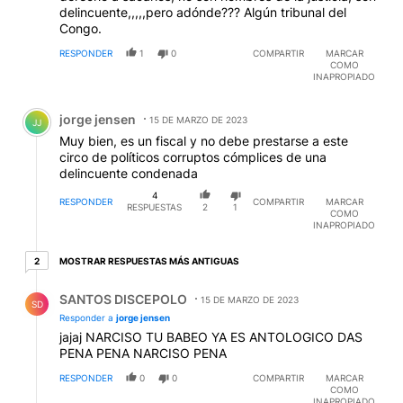
delincuente,,,,,pero adónde??? Algún tribunal del
Congo.
RESPONDER
1
0
COMPARTIR
MARCAR
COMO
INAPROPIADO
Comentario de jorge jensen.
jorge jensen
15 DE MARZO DE 2023
JJ
Muy bien, es un fiscal y no debe prestarse a este
circo de políticos corruptos cómplices de una
delincuente condenada
4
RESPONDER
COMPARTIR
MARCAR
RESPUESTAS
2
1
COMO
INAPROPIADO
2 respuestas más antiguas
MOSTRAR RESPUESTAS MÁS ANTIGUAS
2
Respuesta de SANTOS DISCEPOLO.
SANTOS DISCEPOLO
15 DE MARZO DE 2023
SD
Responder a
jorge jensen
jajaj NARCISO TU BABEO YA ES ANTOLOGICO DAS
PENA PENA NARCISO PENA
RESPONDER
0
0
COMPARTIR
MARCAR
COMO
INAPROPIADO