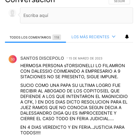
SIGA ESTA CO
SEGUIR
LOS MÁS RECIENTES
TODOS LOS COMENTARIOS
118
Todos los comentarios
Comentario de SANTOS DISCEPOLO.
SANTOS DISCEPOLO
15 DE MARZO DE 2023
SD
HERMOSA PERSONA sTORSIONELLI LO FILAMRON
CON DALESSIO COIMEANDO A EMPRESARIO A 9
SITACIONES NO SE PRESENTO, SIGUE IMPUNE.
SUCIO COMO UNA PAPA SU ULTIMA LOGRO FUE
RECIBIR AL ABOGADO DE LOS COPITOS(EL QUE
DEFIENDE A LOS QUE INTENTARON EL MAGNICIDIO
A CFK, ) EN DOS DIAS DICTO RESOLUCION PARA EL
JUEZ RAMOS QUE NO CONOCIA SEGUN DECIA A
DALESSANDRO DIGA QU ES IMPROCEDENTE Y
CIERRE EL CASO TODO EN FERIA JUDICIAL....
EN 4 DIAS VEREDICTO Y EN FERIA..JUSTICIA PARA
TODOS!!!!