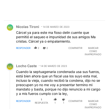
Comentario de Nicolas Tironi.
Nicolas Tironi
14 DE MARZO DE 2023
NT
Cárcel ya para este ma fioso delin cuente que
permitió el saqueo e impunidad de sus amigos Ma
cristas. Cárcel ya o empalamiento.
RESPONDER
2
2
COMPARTIR
MARCAR
COMO
INAPROPIADO
Comentario de Locho Caste.
Locho Caste
14 DE MARZO DE 2023
LC
Cuando la septuagenaria condenada usa sus fueros,
está bien ahora que un fiscal usa los suyo esta mal,
incluso la vieja, cuando recibió la condena, dijo no se
preocupen yo no me voy a presentar termino mi
mandato y basta, porque no dijo renuncio a mi cargo
y a mis fueros cumplo con la ley,
1
RESPONDER
COMPARTIR
MARCAR
RESPUESTA
1
1
COMO
INAPROPIADO