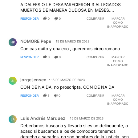
A DALEESIO LE DESAPARECIERON 3 ALLEGADOS
MUERTOS DE MANERA DUDOSA EN MESES....
RESPONDER
0
0
COMPARTIR
MARCAR
COMO
INAPROPIADO
Comentario de NOMORE Pepe.
NOMORE Pepe
15 DE MARZO DE 2023
NP
Con cas quito y chaleco , queremos circo romano
RESPONDER
0
0
COMPARTIR
MARCAR
COMO
INAPROPIADO
Comentario de jorge jensen.
jorge jensen
15 DE MARZO DE 2023
JJ
CON DE NA DA, no proscripta, CON DE NA DA
RESPONDER
1
0
COMPARTIR
MARCAR
COMO
INAPROPIADO
Comentario de Luis Andrés Márquez.
Luis Andrés Márquez
15 DE MARZO DE 2023
LA
Deberíamos buscarlo y llevarlo si es un delincuente, o
acaso si buscamos a los de comodoro tenemos
derecho a sacarlos, no son hombres de la justicia, son