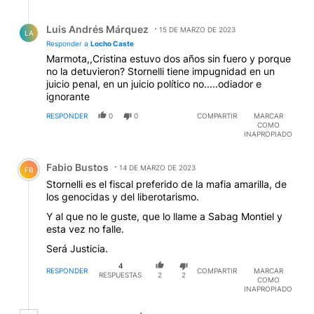
Respuesta de Luis Andrés Márquez.
Luis Andrés Márquez
15 DE MARZO DE 2023
LA
Responder a
Locho Caste
Marmota,,Cristina estuvo dos años sin fuero y porque
no la detuvieron? Stornelli tiene impugnidad en un
juicio penal, en un juicio político no.....odiador e
ignorante
RESPONDER
0
0
COMPARTIR
MARCAR
COMO
INAPROPIADO
Comentario de Fabio Bustos.
Fabio Bustos
14 DE MARZO DE 2023
FB
Stornelli es el fiscal preferido de la mafia amarilla, de
los genocidas y del liberotarismo.
Y al que no le guste, que lo llame a Sabag Montiel y
esta vez no falle.
Será Justicia.
4
RESPONDER
COMPARTIR
MARCAR
RESPUESTAS
2
2
COMO
INAPROPIADO