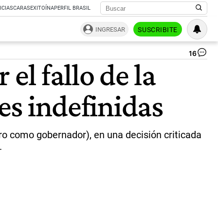
ICIAS
CARAS
EXITOÍNA
PERFIL BRASIL
INGRESAR
SUSCRIBITE
16
Co
el fallo de la
Su
y
Sa
nes indefinidas
Ju
|
CE
PE
ero como gobernador), en una decisión criticada
.