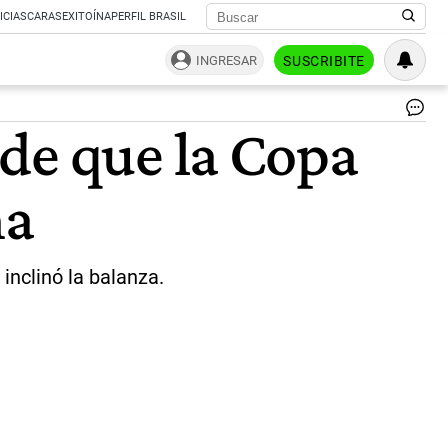
ICIAS
CARAS
EXITOÍNA
PERFIL BRASIL
INGRESAR
SUSCRIBITE
Alb
de que la Copa
Fe
|
Pr
na
 inclinó la balanza.