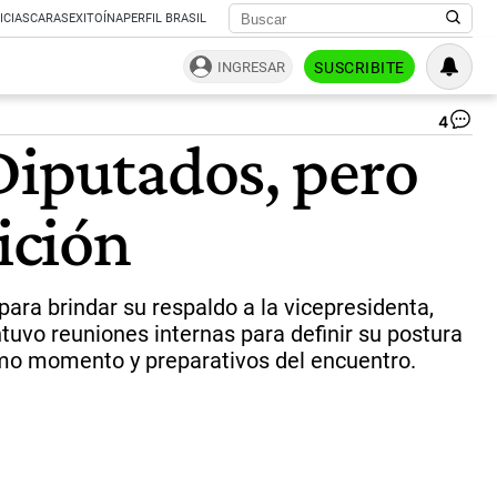
ICIAS
CARAS
EXITOÍNA
PERFIL BRASIL
INGRESAR
SUSCRIBITE
4
Pre
Diputados, pero
Mo
se
reu
ición
co
Alb
Fe
y
en
ara brindar su respaldo a la vicepresidenta,
ho
tuvo reuniones internas para definir su postura
la
ltimo momento y preparativos del encuentro.
re
en
la
Cá
baj
|
NA