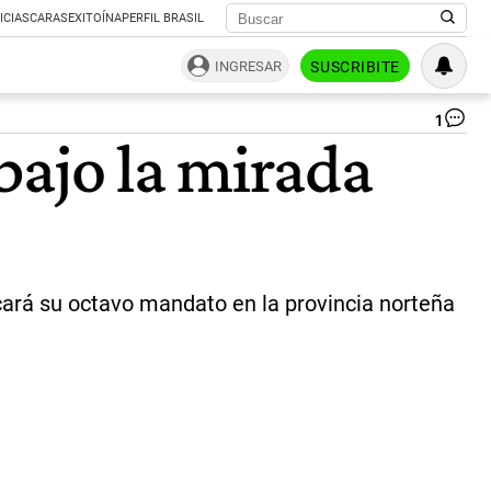
ICIAS
CARAS
EXITOÍNA
PERFIL BRASIL
INGRESAR
SUSCRIBITE
1
Pr
bajo la mirada
Cu
de
los
pri
ca
pro
|
ce
scará su octavo mandato en la provincia norteña