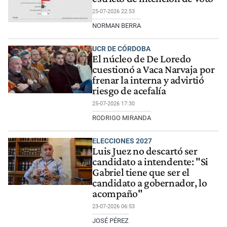
25-07-2026 22:53
NORMAN BERRA
UCR DE CÓRDOBA
El núcleo de De Loredo
cuestionó a Vaca Narvaja por
frenar la interna y advirtió
riesgo de acefalía
25-07-2026 17:30
RODRIGO MIRANDA
ELECCIONES 2027
Luis Juez no descartó ser
candidato a intendente: "Si
Gabriel tiene que ser el
candidato a gobernador, lo
acompaño"
23-07-2026 06:53
JOSÉ PÉREZ