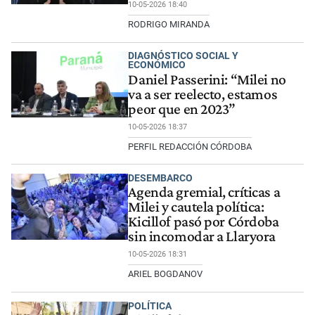
10-05-2026 18:40
RODRIGO MIRANDA
DIAGNÓSTICO SOCIAL Y
ECONÓMICO
Daniel Passerini: “Milei no
va a ser reelecto, estamos
peor que en 2023”
10-05-2026 18:37
PERFIL REDACCIÓN CÓRDOBA
DESEMBARCO
Agenda gremial, críticas a
Milei y cautela política:
Kicillof pasó por Córdoba
sin incomodar a Llaryora
10-05-2026 18:31
ARIEL BOGDANOV
POLÍTICA