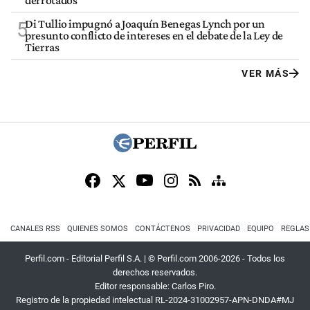
derrotados
Di Tullio impugnó a Joaquín Benegas Lynch por un
5
presunto conflicto de intereses en el debate de la Ley de
Tierras
VER MÁS
CANALES RSS
QUIENES SOMOS
CONTÁCTENOS
PRIVACIDAD
EQUIPO
REGLAS
Perfil.com - Editorial Perfil S.A.
| © Perfil.com 2006-2026 - Todos los
derechos reservados.
Editor responsable: Carlos Piro.
Registro de la propiedad intelectual RL-2024-31002957-APN-DNDA#MJ