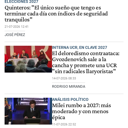
ELECCIONES 2027
Quinteros: "El único sueño que tengo es
terminar cada día con índices de seguridad
tranquilos"
21-07-2026 12:41
JOSÉ PÉREZ
INTERNA UCR, EN CLAVE 2027
El deloredismo contraataca:
Gvozdenovich sale a la
cancha y promete una UCR
"sin radicales llaryoristas"
14-07-2026 08:33
RODRIGO MIRANDA
ANÁLISIS POLÍTICO
Milei rumbo a 2027: más
moderado y con menos
épica
11-07-2026 22:52