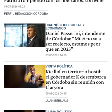
Patricia rompiendo con los libertarios, con Milei"
08-05-2026 09:24
PERFIL REDACCIÓN CÓRDOBA
DIAGNÓSTICO SOCIAL Y
ECONÓMICO
Daniel Passerini, intendente
de Córdoba: “Milei no va a
ser reelecto, estamos peor
que en 2023”
07-05-2026 14:50
VISITA POLÍTICA
Kicillof en territorio hostil:
el gobernador K desembarca
en Córdoba sin reunión con
Llaryora
05-05-2026 09:45
JUAN BERNAUS
CLIMA POLÍTICO