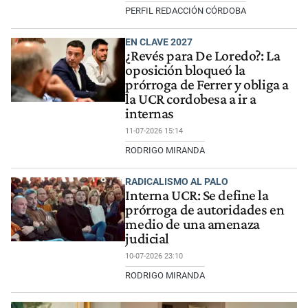
PERFIL REDACCIÓN CÓRDOBA
EN CLAVE 2027
¿Revés para De Loredo?: La
oposición bloqueó la
prórroga de Ferrer y obliga a
la UCR cordobesa a ir a
internas
11-07-2026 15:14
RODRIGO MIRANDA
RADICALISMO AL PALO
Interna UCR: Se define la
prórroga de autoridades en
medio de una amenaza
judicial
10-07-2026 23:10
RODRIGO MIRANDA