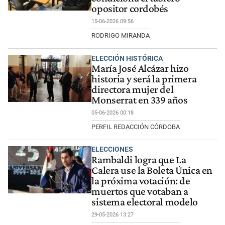
opositor cordobés
15-06-2026 09:56
RODRIGO MIRANDA
ELECCIÓN HISTÓRICA
María José Alcázar hizo
historia y será la primera
directora mujer del
Monserrat en 339 años
05-06-2026 00:18
PERFIL REDACCIÓN CÓRDOBA
ELECCIONES
Rambaldi logra que La
Calera use la Boleta Única en
la próxima votación: de
muertos que votaban a
sistema electoral modelo
29-05-2026 13:27