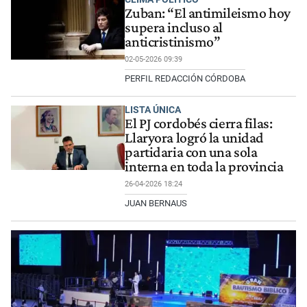
Zuban: “El antimileismo hoy
supera incluso al
anticristinismo”
02-05-2026 09:39
PERFIL REDACCIÓN CÓRDOBA
LISTA ÚNICA
El PJ cordobés cierra filas:
Llaryora logró la unidad
partidaria con una sola
interna en toda la provincia
26-04-2026 18:24
JUAN BERNAUS