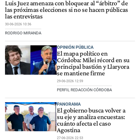
Luis Juez amenaza con bloquear al “árbitro” de
las próximas elecciones si no se hacen públicas
las entrevistas
30-06-2026 10:36
RODRIGO MIRANDA
OPINIÓN PÚBLICA
El mapa político en
Córdoba: Milei récord en su
principal bastión y Llaryora
se mantiene firme
29-06-2026 12:59
PERFIL REDACCIÓN CÓRDOBA
PANORAMA
El gobierno busca volver a
su eje y analiza encuestas:
cuánto afecta el caso
Agostina
27-06-2026 22:53