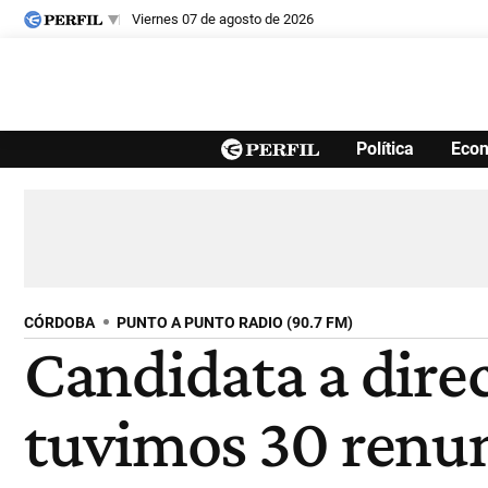
viernes 07 de agosto de 2026
Últimas noticias
Política
Eco
Inicio
Ahora
Opinión
Cultura
Arte
Educación
Videos
Córdoba
Reperfilar
Diario del Juicio
CÓRDOBA
PUNTO A PUNTO RADIO (90.7 FM)
Candidata a dire
tuvimos 30 renun