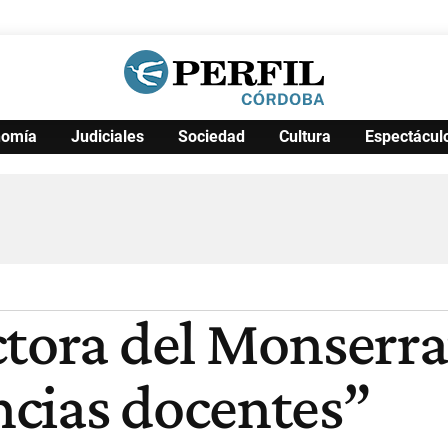
nomía
Judiciales
Sociedad
Cultura
Espectácul
Política
Pymes
Salud
Internacional
Clima
Deportes
Business
Noticias
Caras
ctora del Monserra
cias docentes”