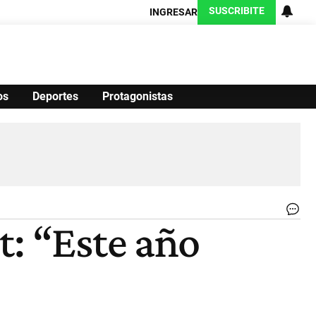
SUSCRIBITE
INGRESAR
os
Deportes
Protagonistas
Ciencia
Protagonistas
Tecnología
CARAS
Exitoina
Turismo
Exitoina
Gaming
Vivo
Ca
t: “Este año
a
dir
Hel
|
.