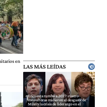
sitarios en
LAS MÁS LEÍDAS
Encuesta rumbo a 2027: cuatro
1
consultoras midieron el desgaste de
Milei y la crisis de liderazgo en el