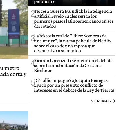
peronismo
Tercera Guerra Mundial: la inteligencia
2
artificial reveló cuáles serían los
primeros países latinoamericanos en ser
derrotados
La historia real de "Elize: Sombras de
3
una mujer", la nueva película de Netflix
sobre el caso de una esposa que
descuartizó a su marido
Ricardo Lorenzetti se metió en el debate
4
sobre la inhabilitación de Cristina
su metro
Kirchner
ada corta y
Di Tullio impugnó a Joaquín Benegas
5
Lynch por un presunto conflicto de
intereses en el debate de la Ley de Tierras
VER MÁS