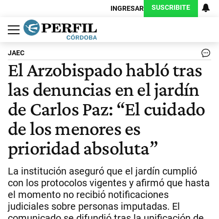
SUSCRIBITE
INGRESAR
Política
Economía
Judiciales
Sociedad
Cultura
Espectáculos
Deportes
Protagonistas
JAEC
El Arzobispado habló tras
las denuncias en el jardín
de Carlos Paz: “El cuidado
de los menores es
prioridad absoluta”
La institución aseguró que el jardín cumplió
con los protocolos vigentes y afirmó que hasta
el momento no recibió notificaciones
judiciales sobre personas imputadas. El
comunicado se difundió tras la unificación de