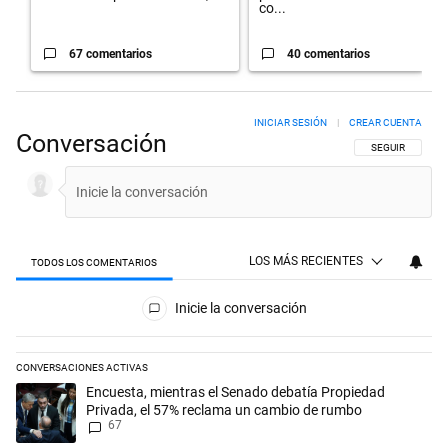
co...
67 comentarios
40 comentarios
INICIAR SESIÓN
|
CREAR CUENTA
Conversación
SIGA ESTA CON
SEGUIR
LOS MÁS RECIENTES
TODOS LOS COMENTARIOS
Todos los comentarios
Inicie la conversación
CONVERSACIONES ACTIVAS
Este listado muestra los artículos con más comentarios en los últimos 
Un artículo de tendencia con el título "Encuesta, mientras el Senado
Encuesta, mientras el Senado debatía Propiedad
Privada, el 57% reclama un cambio de rumbo
67