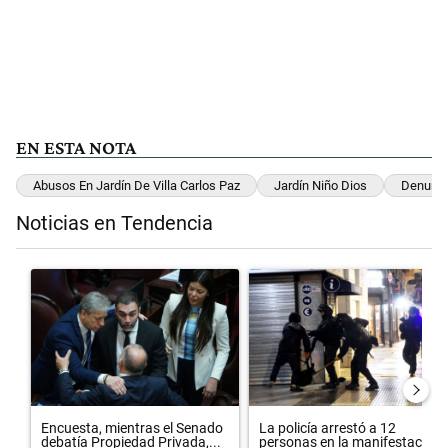
EN ESTA NOTA
Abusos En Jardín De Villa Carlos Paz
Jardín Niño Dios
Denunci
Noticias en Tendencia
Este listado muestra los artículos con más comentarios en los últimos 
Un artículo de tendencia con el título "Encuesta, mientras el Sena
Un artículo de tendencia con el 
Encuesta, mientras el Senado
La policía arrestó a 12
debatía Propiedad Privada,...
personas en la manifestación