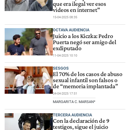
que era ilegal ver esos
videos en internet"
15-04-2025 08:35
OCTAVA AUDIENCIA
Juicio a los Kiczka: Pedro
Puerta negó ser amigo del
exdiputado
11-04-2025 10:10
SESGOS
El 70% de los casos de abuso
sexual infantil son falsos o
de “memoria implantada”
04-04-2025 17:51
MARGARITA C. MARSAN*
TERCERA AUDIENCIA
Con la declaración de 9
testigos, sigue el juicio