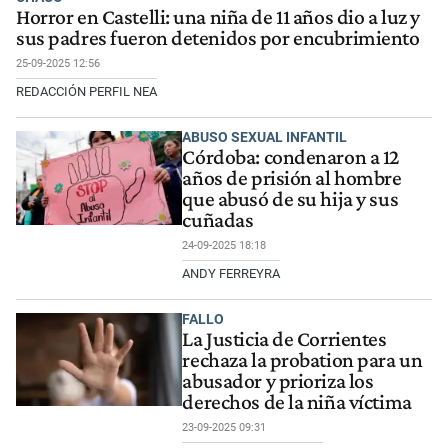
Horror en Castelli: una niña de 11 años dio a luz y
sus padres fueron detenidos por encubrimiento
25-09-2025 12:56
REDACCIÓN PERFIL NEA
ABUSO SEXUAL INFANTIL
Córdoba: condenaron a 12
años de prisión al hombre
que abusó de su hija y sus
cuñadas
24-09-2025 18:18
ANDY FERREYRA
FALLO
La Justicia de Corrientes
rechaza la probation para un
abusador y prioriza los
derechos de la niña víctima
23-09-2025 09:31