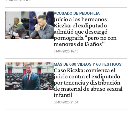
03-04-2025 03:45
ACUSADO DE PEDOFILIA
Juicio a los hermanos
Kiczka: el exdiputado
admitió que descargó
pornografía "pero no con
menores de 13 años"
01-04-2025 16:13
MÁS DE 600 VIDEOS Y 60 TESTIGOS
Caso Kiczka: comienza el
juicio contra el exdiputado
por tenencia y distribución
de material de abuso sexual
infantil
30-03-2025 21:51