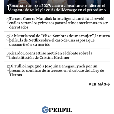
Encuesta rumbo a 2027: cuatro consultoras midieron el
1
desgaste de Milei y la crisis de liderazgo en el peronismo
Tercera Guerra Mundial: la inteligencia artificial reveló
2
cuáles serían los primeros países latinoamericanos en ser
derrotados
La historia real de "Elize: Sombras de una mujer", la nueva
3
película de Netflix sobre el caso de una esposa que
descuartizó a su marido
Ricardo Lorenzetti se metió en el debate sobre la
4
inhabilitación de Cristina Kirchner
Di Tullio impugnó a Joaquín Benegas Lynch por un
5
presunto conflicto de intereses en el debate de la Ley de
Tierras
VER MÁS