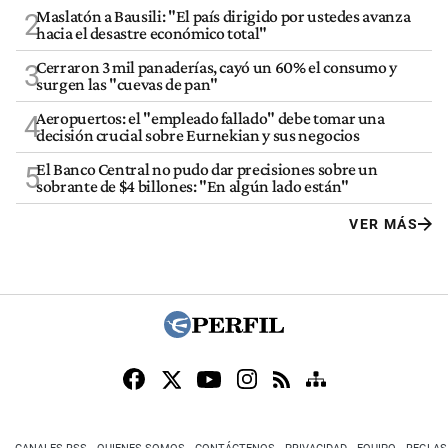
Maslatón a Bausili: "El país dirigido por ustedes avanza
2
hacia el desastre económico total"
Cerraron 3 mil panaderías, cayó un 60% el consumo y
3
surgen las "cuevas de pan"
Aeropuertos: el "empleado fallado" debe tomar una
4
decisión crucial sobre Eurnekian y sus negocios
El Banco Central no pudo dar precisiones sobre un
5
sobrante de $4 billones: "En algún lado están"
VER MÁS