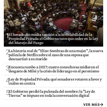
1
El Senado dio media sanción a la Inviolabilidad de la
Propiedad Privada: el Gobierno tuvo que ceder en la Ley
del Manejo del Fuego
2
La historia real de "Elize: Sombras de una mujer", la nueva
película de Netflix sobre el caso de una esposa que
descuartizó a su marido
3
Encuesta rumbo a 2027: cuatro consultoras midieron el
desgaste de Milei y la crisis de liderazgo en el peronismo
4
Ley de Propiedad Privada: qué senadores votaron a favor y
cuáles en contra
5
El Gobierno perdió la pulseada del nombre: la "Ley de
Tierras" se impuso en toda la conversación digital
VER MÁS