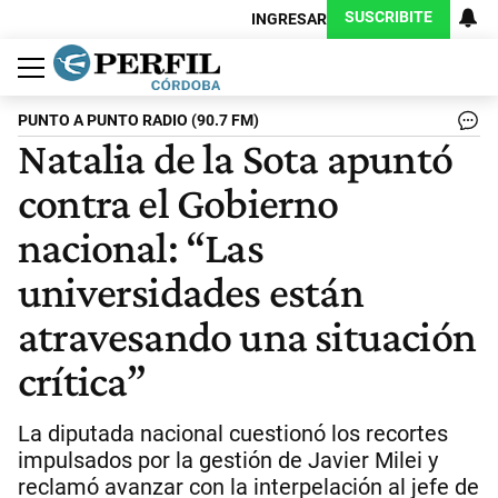
SUSCRIBITE
INGRESAR
Política
Economía
Judiciales
Sociedad
Cultura
Espectáculos
Deportes
Protagonistas
PUNTO A PUNTO RADIO (90.7 FM)
Natalia de la Sota apuntó
contra el Gobierno
nacional: “Las
universidades están
atravesando una situación
crítica”
La diputada nacional cuestionó los recortes
impulsados por la gestión de Javier Milei y
reclamó avanzar con la interpelación al jefe de