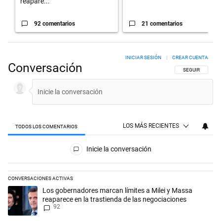
reapare...
92 comentarios
21 comentarios
INICIAR SESIÓN
|
CREAR CUENTA
Conversación
SIGA ESTA CON
SEGUIR
LOS MÁS RECIENTES
TODOS LOS COMENTARIOS
Todos los comentarios
Inicie la conversación
CONVERSACIONES ACTIVAS
Este listado muestra los artículos con más comentarios en los últimos 
Un artículo de tendencia con el título "Los gobernadores marcan límit
Los gobernadores marcan límites a Milei y Massa
reaparece en la trastienda de las negociaciones
92