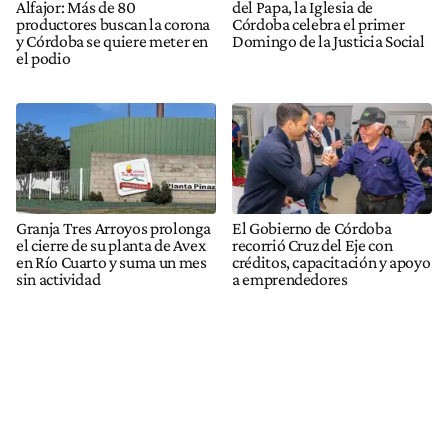
Alfajor: Más de 80
del Papa, la Iglesia de
productores buscan la corona
Córdoba celebra el primer
y Córdoba se quiere meter en
Domingo de la Justicia Social
el podio
Granja Tres Arroyos prolonga
El Gobierno de Córdoba
el cierre de su planta de Avex
recorrió Cruz del Eje con
en Río Cuarto y suma un mes
créditos, capacitación y apoyo
sin actividad
a emprendedores