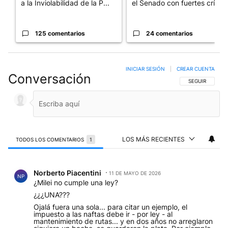
a la Inviolabilidad de la P...
el Senado con fuertes crí...
125 comentarios
24 comentarios
INICIAR SESIÓN
|
CREAR CUENTA
Conversación
SIGA ESTA CO
SEGUIR
LOS MÁS RECIENTES
TODOS LOS COMENTARIOS
1
Todos los comentarios
Comentario de Norberto Piacentini.
Norberto Piacentini
11 DE MAYO DE 2026
NP
¿Milei no cumple una ley?
¿¿¿UNA???
Ojalá fuera una sola... para citar un ejemplo, el
impuesto a las naftas debe ir - por ley - al
mantenimiento de rutas... y en dos años no arreglaron