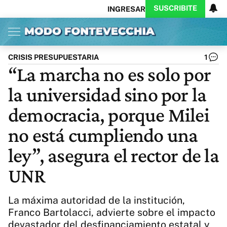
SUSCRIBITE
INGRESAR
Inicio
Ahora
Opinión
Actualidad
Política
Economía
Columnistas
Política
Pymes
Salud
CRISIS PRESUPUESTARIA
1
Ciencia
Protagonistas
Tecnología
“La marcha no es solo por
Cultura
Arte
Educación
la universidad sino por la
Internacional
Clima
Deportes
CARAS
Exitoina
Turismo
democracia, porque Milei
Videos
Córdoba
Reperfilar
no está cumpliendo una
Business
Noticias
Caras
ley”, asegura el rector de la
Exitoina
Gaming
Vivo
Diario del Juicio
UNR
La máxima autoridad de la institución,
Franco Bartolacci, advierte sobre el impacto
devastador del desfinanciamiento estatal y