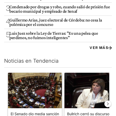
3
Condenado por drogas y robo, cuando salió de prisión fue
becario municipal y empleado de Senaf
4
Guillermo Arias, juez electoral de Córdoba: no cesa la
polémica por el concurso
5
Luis Juez sobre la Ley de Tierras: "Es una pelea que
perdimos, no fuimos inteligentes"
VER MÁS
Noticias en Tendencia
Este listado muestra los artículos con más comentarios en los últim
Un artículo de tendencia con el título "El Senado dio media san
Un artículo de tendencia con el
El Senado dio media sanción
Bullrich cerró su discurso en