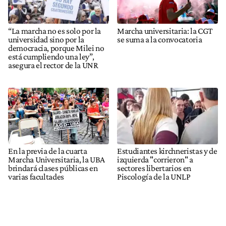
“La marcha no es solo por la
Marcha universitaria: la CGT
universidad sino por la
se suma a la convocatoria
democracia, porque Milei no
está cumpliendo una ley”,
asegura el rector de la UNR
En la previa de la cuarta
Estudiantes kirchneristas y de
Marcha Universitaria, la UBA
izquierda "corrieron" a
brindará clases públicas en
sectores libertarios en
varias facultades
Piscología de la UNLP