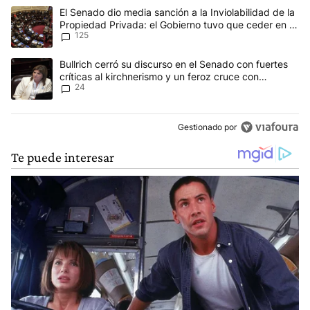
Este listado muestra los artículos con más comentarios en los últim
Un artículo de tendencia con el título "El Senado dio media sanci
El Senado dio media sanción a la Inviolabilidad de la
Propiedad Privada: el Gobierno tuvo que ceder en la
125
Ley del Manejo del Fuego
Un artículo de tendencia con el título "Bullrich cerró su discurso e
Bullrich cerró su discurso en el Senado con fuertes
críticas al kirchnerismo y un feroz cruce con
24
Capitanich al que le gritó “¡cállate!”
Gestionado por