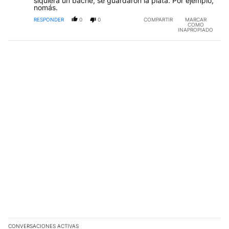
siquiera un bache, se guardaron la plata. Por ejemplo,
nomás.
RESPONDER
0
0
COMPARTIR
MARCAR
COMO
INAPROPIADO
CONVERSACIONES ACTIVAS