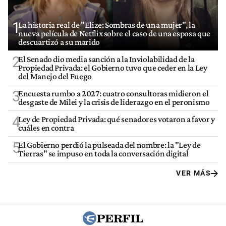
1
La historia real de "Elize: Sombras de una mujer", la
nueva película de Netflix sobre el caso de una esposa que
descuartizó a su marido
2
El Senado dio media sanción a la Inviolabilidad de la
Propiedad Privada: el Gobierno tuvo que ceder en la Ley
del Manejo del Fuego
3
Encuesta rumbo a 2027: cuatro consultoras midieron el
desgaste de Milei y la crisis de liderazgo en el peronismo
4
Ley de Propiedad Privada: qué senadores votaron a favor y
cuáles en contra
5
El Gobierno perdió la pulseada del nombre: la "Ley de
Tierras" se impuso en toda la conversación digital
VER MÁS