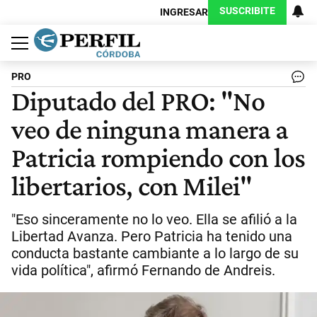
SUSCRIBITE
INGRESAR
Política
Economía
Judiciales
Sociedad
Cultura
Espectáculos
Deportes
Protagonistas
PRO
Diputado del PRO: "No
veo de ninguna manera a
Patricia rompiendo con los
libertarios, con Milei"
"Eso sinceramente no lo veo. Ella se afilió a la
Libertad Avanza. Pero Patricia ha tenido una
conducta bastante cambiante a lo largo de su
vida política", afirmó Fernando de Andreis.