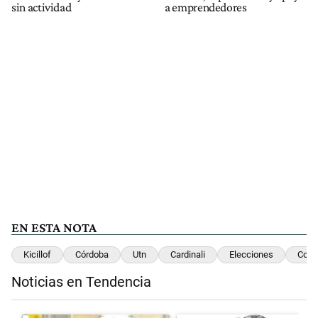
sin actividad
a emprendedores
EN ESTA NOTA
Kicillof
Córdoba
Utn
Cardinali
Elecciones
Cosq
Noticias en Tendencia
Este listado muestra los artículos con más comentarios en los últimos 