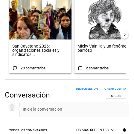
Un artículo de tendencia con el título "San Cayetano 2026: organiza
Un artículo de tendencia con el 
San Cayetano 2026:
Micky Vainilla y un fenómeno
organizaciones sociales y
barroso
sindicatos...
29 comentarios
2 comentarios
INICIAR SESIÓN
|
CREAR CUENTA
Conversación
SIGA ESTA CON
SEGUIR
LOS MÁS RECIENTES
TODOS LOS COMENTARIOS