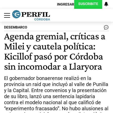
SUSCRIBITE
INGRESAR
Política
Economía
Judiciales
Sociedad
Cultura
Espectáculos
Deportes
Protagonistas
DESEMBARCO
Agenda gremial, críticas a
Milei y cautela política:
Kicillof pasó por Córdoba
sin incomodar a Llaryora
El gobernador bonaerense realizó en la
provincia un raid que incluyó al valle de Punilla
y la Capital. Entre convenios y la presentación
de su libro, lanzó una sentencia lapidaria
contra el modelo nacional al que calificó de
“experimento fracasado”. No hubo alusiones al