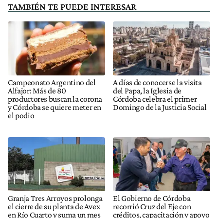
TAMBIÉN TE PUEDE INTERESAR
Campeonato Argentino del
A días de conocerse la visita
Alfajor: Más de 80
del Papa, la Iglesia de
productores buscan la corona
Córdoba celebra el primer
y Córdoba se quiere meter en
Domingo de la Justicia Social
el podio
Granja Tres Arroyos prolonga
El Gobierno de Córdoba
el cierre de su planta de Avex
recorrió Cruz del Eje con
en Río Cuarto y suma un mes
créditos, capacitación y apoyo