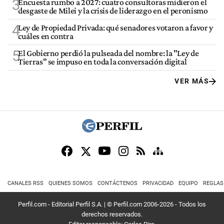
3
Encuesta rumbo a 2027: cuatro consultoras midieron el
desgaste de Milei y la crisis de liderazgo en el peronismo
4
Ley de Propiedad Privada: qué senadores votaron a favor y
cuáles en contra
5
El Gobierno perdió la pulseada del nombre: la "Ley de
Tierras" se impuso en toda la conversación digital
VER MÁS
CANALES RSS
QUIENES SOMOS
CONTÁCTENOS
PRIVACIDAD
EQUIPO
REGLAS
Perfil.com - Editorial Perfil S.A.
| © Perfil.com 2006-2026 - Todos los
derechos reservados.