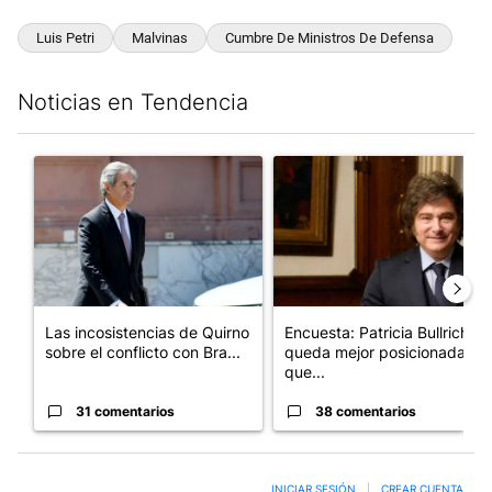
Luis Petri
Malvinas
Cumbre De Ministros De Defensa
Noticias en Tendencia
Este listado muestra los artículos con más comentarios en los últim
Un artículo de tendencia con el título "Las incosistencias de Qu
Un artículo de tendencia con e
Las incosistencias de Quirno
Encuesta: Patricia Bullrich
sobre el conflicto con Bra...
queda mejor posicionada
que...
31 comentarios
38 comentarios
INICIAR SESIÓN
|
CREAR CUENTA