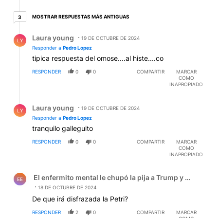
3 respuestas más antiguas
MOSTRAR RESPUESTAS MÁS ANTIGUAS
3
Respuesta de Laura young.
Laura young
19 DE OCTUBRE DE 2024
LY
Responder a
Pedro Lopez
tipica respuesta del omose....al histe....co
RESPONDER
0
0
COMPARTIR
MARCAR
COMO
INAPROPIADO
Respuesta de Laura young.
Laura young
19 DE OCTUBRE DE 2024
LY
Responder a
Pedro Lopez
tranquilo galleguito
RESPONDER
0
0
COMPARTIR
MARCAR
COMO
INAPROPIADO
Comentario de El enfermito mental le chupó la pija a Tru
El enfermito mental le chupó la pija a Trump y el zanaho
EE
18 DE OCTUBRE DE 2024
De que irá disfrazada la Petri?
RESPONDER
2
0
COMPARTIR
MARCAR