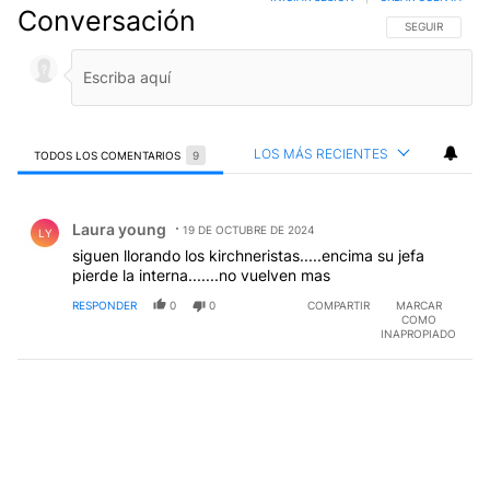
Conversación
SIGA ESTA CO
SEGUIR
LOS MÁS RECIENTES
TODOS LOS COMENTARIOS
9
Todos los comentarios
Comentario de Laura young.
Laura young
19 DE OCTUBRE DE 2024
LY
siguen llorando los kirchneristas.....encima su jefa
pierde la interna.......no vuelven mas
RESPONDER
0
0
COMPARTIR
MARCAR
COMO
INAPROPIADO