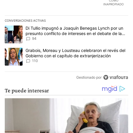
COMO
INAPROPIADO
CONVERSACIONES ACTIVAS
Este listado muestra los artículos con más comentarios en los últim
Un artículo de tendencia con el título "Di Tullio impugnó a Joaqu
Di Tullio impugnó a Joaquín Benegas Lynch por un
presunto conflicto de intereses en el debate de la
Ley de Tierras
94
Un artículo de tendencia con el título "Grabois, Moreau y Lousteau
Grabois, Moreau y Lousteau celebraron el revés del
Gobierno con el capítulo de extranjerización
110
Gestionado por