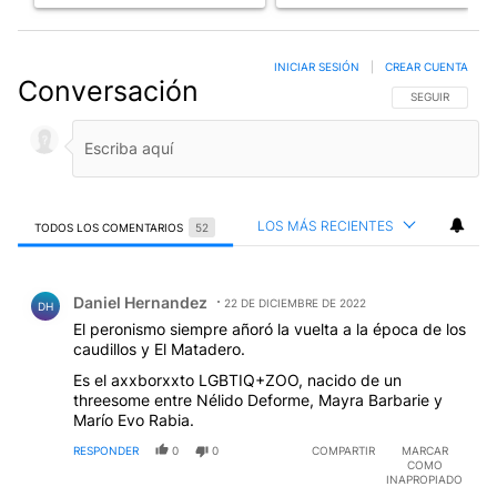
INICIAR SESIÓN
|
CREAR CUENTA
Conversación
SIGA ESTA CO
SEGUIR
LOS MÁS RECIENTES
TODOS LOS COMENTARIOS
52
Todos los comentarios
Comentario de Daniel Hernandez.
Daniel Hernandez
22 DE DICIEMBRE DE 2022
DH
El peronismo siempre añoró la vuelta a la época de los
caudillos y El Matadero.
Es el axxborxxto LGBTIQ+ZOO, nacido de un
threesome entre Nélido Deforme, Mayra Barbarie y
Marío Evo Rabia.
RESPONDER
0
0
COMPARTIR
MARCAR
COMO
INAPROPIADO