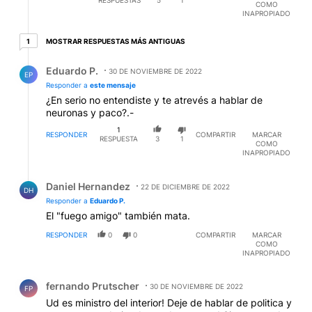
COMO
INAPROPIADO
1 respuesta más antiguas
MOSTRAR RESPUESTAS MÁS ANTIGUAS
1
Respuesta de Eduardo P..
Eduardo P.
30 DE NOVIEMBRE DE 2022
EP
Responder a
este mensaje
¿En serio no entendiste y te atrevés a hablar de
neuronas y paco?.-
1
RESPONDER
COMPARTIR
MARCAR
RESPUESTA
3
1
COMO
INAPROPIADO
Respuesta de Daniel Hernandez.
Daniel Hernandez
22 DE DICIEMBRE DE 2022
DH
Responder a
Eduardo P.
El "fuego amigo" también mata.
RESPONDER
0
0
COMPARTIR
MARCAR
COMO
INAPROPIADO
Comentario de fernando Prutscher.
fernando Prutscher
30 DE NOVIEMBRE DE 2022
FP
Ud es ministro del interior! Deje de hablar de politica y