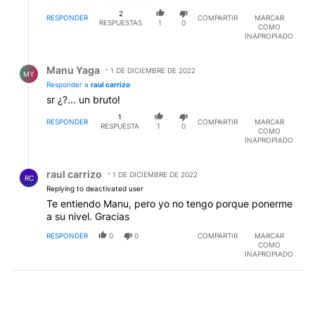
2
RESPONDER
COMPARTIR
MARCAR
RESPUESTAS
1
0
COMO
INAPROPIADO
Respuesta de Manu Yaga.
Manu Yaga
1 DE DICIEMBRE DE 2022
MY
Responder a
raul carrizo
sr ¿?... un bruto!
1
RESPONDER
COMPARTIR
MARCAR
RESPUESTA
1
0
COMO
INAPROPIADO
Respuesta de raul carrizo.
raul carrizo
1 DE DICIEMBRE DE 2022
RC
Replying to deactivated user
Te entiendo Manu, pero yo no tengo porque ponerme
a su nivel. Gracias
RESPONDER
0
0
COMPARTIR
MARCAR
COMO
INAPROPIADO