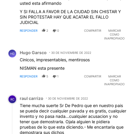
usted esta afirmando
Y SI FALLA A FAVOR DE LA CIUDAD SIN CHISTAR Y
SIN PROTESTAR HAY QUE ACATAR EL FALLO
JUDICIAL
RESPONDER
2
0
COMPARTIR
MARCAR
COMO
INAPROPIADO
Comentario de Hugo Garsco.
Hugo Garsco
30 DE NOVIEMBRE DE 2022
HG
Cinicos, impresentables, mentirosos
NISMAN esta presente
RESPONDER
5
1
COMPARTIR
MARCAR
COMO
INAPROPIADO
Comentario de raul carrizo.
raul carrizo
30 DE NOVIEMBRE DE 2022
RC
Tiene mucha suerte Sr De Pedro que en nuestro pais
se pueda decir cualquier pavada y es gratis, cualquier
invento y no pasa nada...cualquier acusacion y no
tener que demostrarla. Ojala alguien le pidiera
pruebas de lo que esta diciendo.- Me encantaria que
demostrara sus dichos