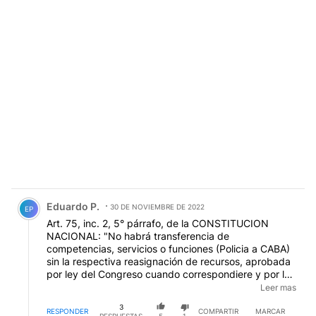
Comentario de Eduardo P..
Eduardo P.
30 DE NOVIEMBRE DE 2022
EP
Art. 75, inc. 2, 5° párrafo, de la CONSTITUCION
NACIONAL: "No habrá transferencia de
competencias, servicios o funciones (Policia a CABA)
sin la respectiva reasignación de recursos, aprobada
por ley del Congreso cuando correspondiere y por la
provincia interesada o la ciudad de Buenos Aires en
Leer mas
su caso". Devuélvanla ya, CHORROS.-
EDITADO
3
RESPONDER
COMPARTIR
MARCAR
RESPUESTAS
5
1