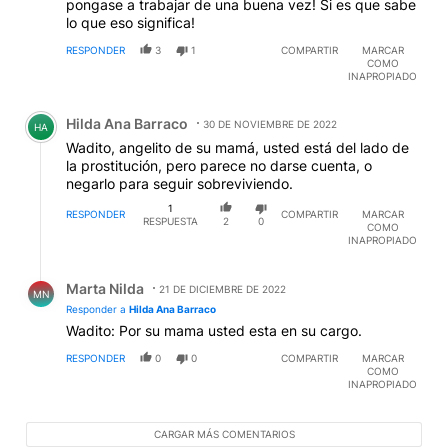
pongase a trabajar de una buena vez! Si es que sabe
lo que eso significa!
RESPONDER
3
1
COMPARTIR
MARCAR
COMO
INAPROPIADO
Comentario de Hilda Ana Barraco.
Hilda Ana Barraco
30 DE NOVIEMBRE DE 2022
HA
Wadito, angelito de su mamá, usted está del lado de
la prostitución, pero parece no darse cuenta, o
negarlo para seguir sobreviviendo.
1
RESPONDER
COMPARTIR
MARCAR
RESPUESTA
2
0
COMO
INAPROPIADO
Respuesta de Marta Nilda.
Marta Nilda
21 DE DICIEMBRE DE 2022
MN
Responder a
Hilda Ana Barraco
Wadito: Por su mama usted esta en su cargo.
RESPONDER
0
0
COMPARTIR
MARCAR
COMO
INAPROPIADO
CARGAR MÁS COMENTARIOS