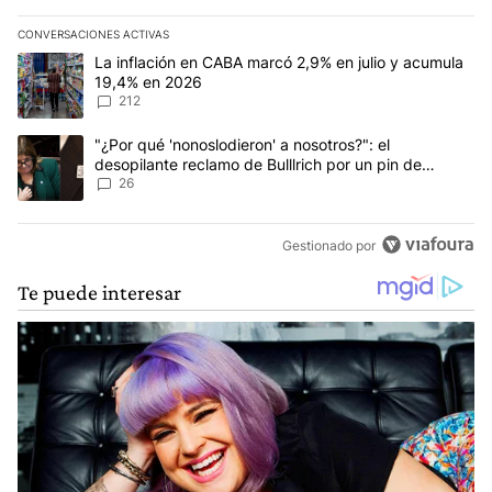
CONVERSACIONES ACTIVAS
Este listado muestra los artículos con más comentarios en los últim
Un artículo de tendencia con el título "La inflación en CABA marc
La inflación en CABA marcó 2,9% en julio y acumula
19,4% en 2026
212
Un artículo de tendencia con el título ""¿Por qué 'nonoslodieron' a
"¿Por qué 'nonoslodieron' a nosotros?": el
desopilante reclamo de Bulllrich por un pin de
Malvinas
26
Gestionado por