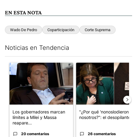
EN ESTA NOTA
Wado De Pedro
Coparticipación
Corte Suprema
Noticias en Tendencia
Este listado muestra los artículos con más comentarios en los últim
Un artículo de tendencia con el título "Los gobernadores marcan
Un artículo de tendencia con e
Los gobernadores marcan
"¿Por qué 'nonoslodieron' a
límites a Milei y Massa
nosotros?": el desopilante ...
reapare...
20 comentarios
26 comentarios