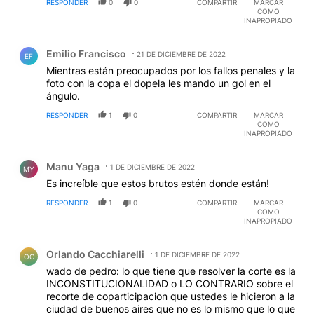
RESPONDER
0
0
COMPARTIR
MARCAR
COMO
INAPROPIADO
Comentario de Emilio Francisco.
Emilio Francisco
21 DE DICIEMBRE DE 2022
EF
Mientras están preocupados por los fallos penales y la
foto con la copa el dopela les mando un gol en el
ángulo.
RESPONDER
1
0
COMPARTIR
MARCAR
COMO
INAPROPIADO
Comentario de Manu Yaga.
Manu Yaga
1 DE DICIEMBRE DE 2022
MY
Es increíble que estos brutos estén donde están!
RESPONDER
1
0
COMPARTIR
MARCAR
COMO
INAPROPIADO
Comentario de Orlando Cacchiarelli.
Orlando Cacchiarelli
1 DE DICIEMBRE DE 2022
OC
wado de pedro: lo que tiene que resolver la corte es la
INCONSTITUCIONALIDAD o LO CONTRARIO sobre el
recorte de coparticipacion que ustedes le hicieron a la
ciudad de buenos aires que no es lo mismo que lo que