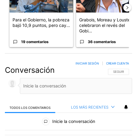
Para el Gobierno, la pobreza
Grabois, Moreau y Lousteau
bajó 10,9 puntos, pero cay...
celebraron el revés del
Gobi...
19 comentarios
36 comentarios
INICIAR SESIÓN
|
CREAR CUENTA
Conversación
SIGA ESTA CO
SEGUIR
LOS MÁS RECIENTES
TODOS LOS COMENTARIOS
Todos los comentarios
Inicie la conversación