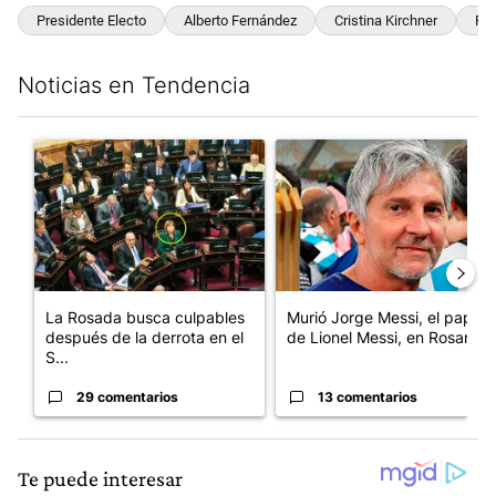
Presidente Electo
Alberto Fernández
Cristina Kirchner
Fre
Noticias en Tendencia
Este listado muestra los artículos con más comentarios en los últim
Un artículo de tendencia con el título "La Rosada busca culpabl
Un artículo de tendencia con e
La Rosada busca culpables
Murió Jorge Messi, el papá
después de la derrota en el
de Lionel Messi, en Rosario
S...
29 comentarios
13 comentarios