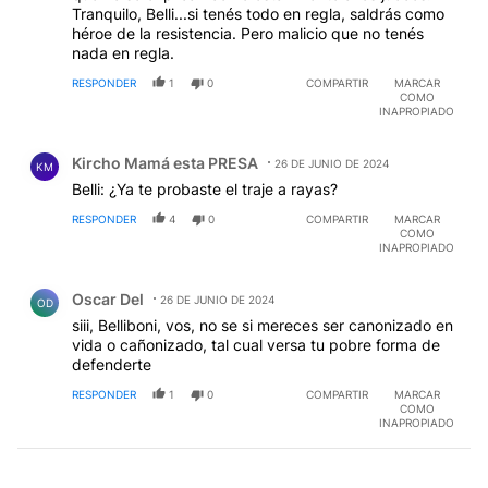
Tranquilo, Belli...si tenés todo en regla, saldrás como
héroe de la resistencia. Pero malicio que no tenés
nada en regla.
RESPONDER
1
0
COMPARTIR
MARCAR
COMO
INAPROPIADO
Comentario de Kircho Mamá esta PRESA.
Kircho Mamá esta PRESA
26 DE JUNIO DE 2024
KM
Belli: ¿Ya te probaste el traje a rayas?
RESPONDER
4
0
COMPARTIR
MARCAR
COMO
INAPROPIADO
Comentario de Oscar Del.
Oscar Del
26 DE JUNIO DE 2024
OD
siii, Belliboni, vos, no se si mereces ser canonizado en
vida o cañonizado, tal cual versa tu pobre forma de
defenderte
RESPONDER
1
0
COMPARTIR
MARCAR
COMO
INAPROPIADO