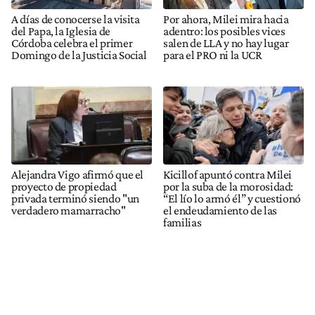
A días de conocerse la visita
Por ahora, Milei mira hacia
del Papa, la Iglesia de
adentro: los posibles vices
Córdoba celebra el primer
salen de LLA y no hay lugar
Domingo de la Justicia Social
para el PRO ni la UCR
Alejandra Vigo afirmó que el
Kicillof apuntó contra Milei
proyecto de propiedad
por la suba de la morosidad:
privada terminó siendo "un
“El lío lo armó él” y cuestionó
verdadero mamarracho"
el endeudamiento de las
familias