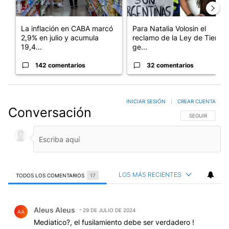
La inflación en CABA marcó
Para Natalia Volosin el
2,9% en julio y acumula
reclamo de la Ley de Tierras
19,4...
ge...
142 comentarios
32 comentarios
INICIAR SESIÓN
|
CREAR CUENTA
Conversación
SIGA ESTA CO
SEGUIR
LOS MÁS RECIENTES
TODOS LOS COMENTARIOS
17
Todos los comentarios
Comentario de Aleus Aleus.
Aleus Aleus
29 DE JULIO DE 2024
AA
Mediatico?, el fusilamiento debe ser verdadero !