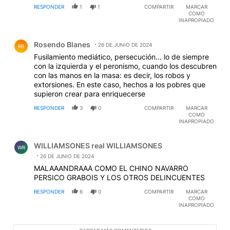
RESPONDER
1
1
COMPARTIR
MARCAR
COMO
INAPROPIADO
Comentario de Rosendo Blanes.
Rosendo Blanes
26 DE JUNIO DE 2024
RB
Fusilamiento mediático, persecución... lo de siempre
con la izquierda y el peronismo, cuando los descubren
con las manos en la masa: es decir, los robos y
extorsiones. En este caso, hechos a los pobres que
supieron crear para enriquecerse
RESPONDER
3
0
COMPARTIR
MARCAR
COMO
INAPROPIADO
Comentario de WILLIAMSONES real WILLIAMSONES.
WILLIAMSONES real WILLIAMSONES
WR
26 DE JUNIO DE 2024
MALAAANDRAAA COMO EL CHINO NAVARRO
PERSICO GRABOIS Y LOS OTROS DELINCUENTES
RESPONDER
6
0
COMPARTIR
MARCAR
COMO
INAPROPIADO