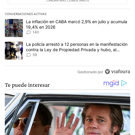
CARGAR MÁS COMENTARIOS
CONVERSACIONES ACTIVAS
Este listado muestra los artículos con más comentarios en los últim
Un artículo de tendencia con el título "La inflación en CABA mar
La inflación en CABA marcó 2,9% en julio y acumula
19,4% en 2026
140
Un artículo de tendencia con el título "La policía arrestó a 12 p
La policía arrestó a 12 personas en la manifestación
contra la Ley de Propiedad Privada y hubo, al
menos, 3 agentes heridos
59
Gestionado por