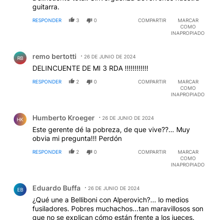
guitarra.
RESPONDER
3
0
COMPARTIR
MARCAR
COMO
INAPROPIADO
Comentario de remo bertotti.
remo bertotti
26 DE JUNIO DE 2024
RB
DELINCUENTE DE MI 3 RDA !!!!!!!!!!!!
RESPONDER
2
0
COMPARTIR
MARCAR
COMO
INAPROPIADO
Comentario de Humberto Kroeger.
Humberto Kroeger
26 DE JUNIO DE 2024
HK
Este gerente dé la pobreza, de que vive??… Muy
obvia mi pregunta!!! Perdón
RESPONDER
2
0
COMPARTIR
MARCAR
COMO
INAPROPIADO
Comentario de Eduardo Buffa.
Eduardo Buffa
26 DE JUNIO DE 2024
EB
¿Qué une a Belliboni con Alperovich?... lo medios
fusiladores. Pobres muchachos...tan maravillosos son
que no se explican cómo están frente a los jueces.