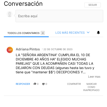
Conversación
SIGA ESTA CO
SEGUIR
LOS MÁS RECIENTES
TODOS LOS COMENTARIOS
4
Todos los comentarios
Comentario de Adriana Pintos.
Adriana Pintos
22 DE OCTUBRE DE 2023
AP
LA "SEÑORA ARGENTINA" CUMPLIRA EL 10 DE
DICIEMBRE 40 AÑOS HA" ELEGIDO MUCHAS
PAREJAS" QUE LA ACOMPAÑEN CASI TODAS LA
DEJARON CON DEUDAS (algunas hasta las tuvo y
tiene que "mantener $$") DECEPCIONES Y
CALENTURAS VARIAS QUIZAS CUANDO SE
Leer mas
ABANDONA LA ADOLESCENCIA ENTIENDA QUE
RESPONDER
0
0
COMPARTIR
MARCAR
HABRIA QUE HACERSE CARGO DE LAS PROPIAS
COMO
"ELECCIONES" ENTENDER QUE LOS/LAS QUE
INAPROPIADO
HACEN EL CAMINO NO LO DECLAMAN CON
PROMESAS NI CON GRITOS DE BRONCA