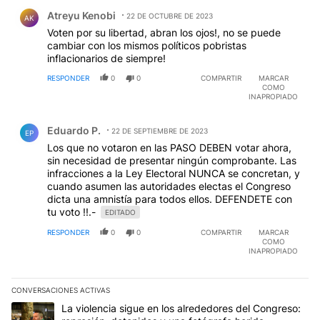
Comentario de Atreyu Kenobi.
Atreyu Kenobi
22 DE OCTUBRE DE 2023
AK
Voten por su libertad, abran los ojos!, no se puede
cambiar con los mismos políticos pobristas
inflacionarios de siempre!
RESPONDER
0
0
COMPARTIR
MARCAR
COMO
INAPROPIADO
Comentario de Eduardo P..
Eduardo P.
22 DE SEPTIEMBRE DE 2023
EP
Los que no votaron en las PASO DEBEN votar ahora,
sin necesidad de presentar ningún comprobante. Las
infracciones a la Ley Electoral NUNCA se concretan, y
cuando asumen las autoridades electas el Congreso
dicta una amnistía para todos ellos. DEFENDETE con
tu voto !!.-
EDITADO
RESPONDER
0
0
COMPARTIR
MARCAR
COMO
INAPROPIADO
CONVERSACIONES ACTIVAS
Este listado muestra los artículos con más comentarios en los últim
Un artículo de tendencia con el título "La violencia sigue en los 
La violencia sigue en los alrededores del Congreso: