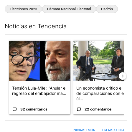
Elecciones 2023
Cámara Nacional Electoral
Padrón
Noticias en Tendencia
Este listado muestra los artículos con más comentarios en los últim
Un artículo de tendencia con el título "Tensión Lula-Milei: “A
Un artículo de tendencia con 
Tensión Lula-Milei: “Anular el
Un economista criticó el uso
regreso del embajador ma...
de comparaciones con el
úl...
32 comentarios
22 comentarios
INICIAR SESIÓN
|
CREAR CUENTA