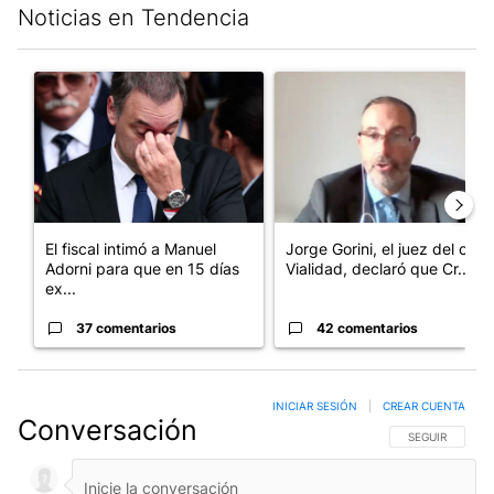
Noticias en Tendencia
Este listado muestra los artículos con más comentarios en los últim
Un artículo de tendencia con el título "El fiscal intimó a Manue
Un artículo de tendencia con e
El fiscal intimó a Manuel
Jorge Gorini, el juez del caso
Adorni para que en 15 días
Vialidad, declaró que Cr...
ex...
37 comentarios
42 comentarios
INICIAR SESIÓN
|
CREAR CUENTA
Conversación
SIGA ESTA CO
SEGUIR