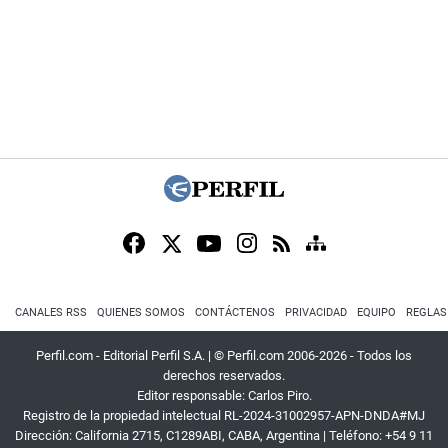
CANALES RSS
QUIENES SOMOS
CONTÁCTENOS
PRIVACIDAD
EQUIPO
REGLAS
Perfil.com - Editorial Perfil S.A.
| © Perfil.com 2006-2026 - Todos los
derechos reservados.
Editor responsable: Carlos Piro.
Registro de la propiedad intelectual RL-2024-31002957-APN-DNDA#MJ
Dirección:
California 2715
,
C1289ABI
,
CABA, Argentina
| Teléfono:
+54 9 11