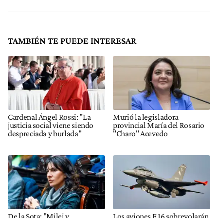
TAMBIÉN TE PUEDE INTERESAR
Cardenal Ángel Rossi: "La
Murió la legisladora
justicia social viene siendo
provincial María del Rosario
despreciada y burlada"
"Charo" Acevedo
De la Sota: "Milei y
Los aviones F 16 sobrevolarán