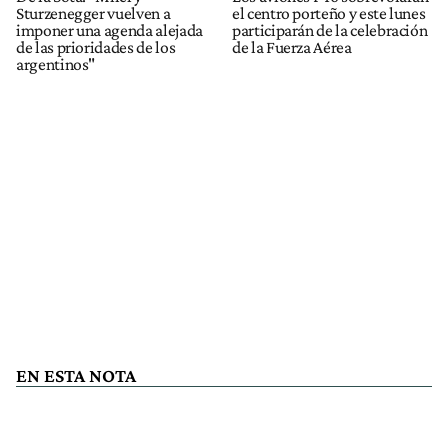
Sturzenegger vuelven a
el centro porteño y este lunes
imponer una agenda alejada
participarán de la celebración
de las prioridades de los
de la Fuerza Aérea
argentinos"
EN ESTA NOTA