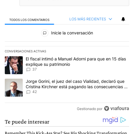
LOS MÁS RECIENTES
TODOS LOS COMENTARIOS
Todos los comentarios
Inicie la conversación
CONVERSACIONES ACTIVAS
Este listado muestra los artículos con más comentarios en los últim
Un artículo de tendencia con el título "El fiscal intimó a Manuel 
El fiscal intimó a Manuel Adorni para que en 15 días
explique su patrimonio
37
Un artículo de tendencia con el título "Jorge Gorini, el juez del
Jorge Gorini, el juez del caso Vialidad, declaró que
Cristina Kirchner está pagando las consecuencias de
cometer "un delito comprobado"
42
Gestionado por