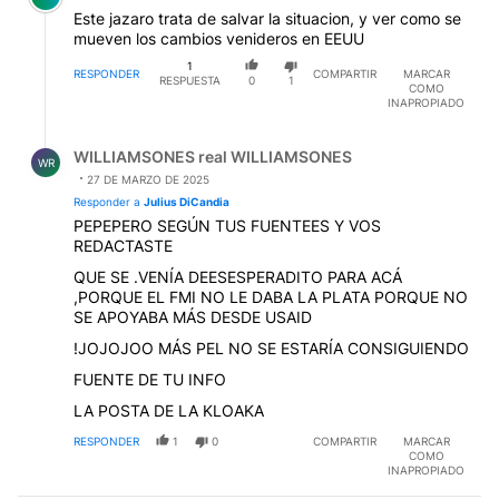
Este jazaro trata de salvar la situacion, y ver como se
mueven los cambios venideros en EEUU
1
RESPONDER
COMPARTIR
MARCAR
RESPUESTA
0
1
COMO
INAPROPIADO
Respuesta de WILLIAMSONES real WILLIAMSONES.
WILLIAMSONES real WILLIAMSONES
WR
27 DE MARZO DE 2025
Responder a
Julius DiCandia
PEPEPERO SEGÚN TUS FUENTEES Y VOS
REDACTASTE
QUE SE .VENÍA DEESESPERADITO PARA ACÁ
,PORQUE EL FMI NO LE DABA LA PLATA PORQUE NO
SE APOYABA MÁS DESDE USAID
!JOJOJOO MÁS PEL NO SE ESTARÍA CONSIGUIENDO
FUENTE DE TU INFO
LA POSTA DE LA KLOAKA
RESPONDER
1
0
COMPARTIR
MARCAR
COMO
INAPROPIADO