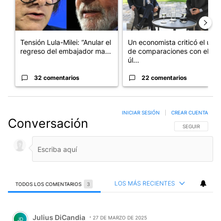
Tensión Lula-Milei: “Anular el
Un economista criticó el uso
regreso del embajador ma...
de comparaciones con el
úl...
32 comentarios
22 comentarios
INICIAR SESIÓN
|
CREAR CUENTA
Conversación
SIGA ESTA CO
SEGUIR
LOS MÁS RECIENTES
TODOS LOS COMENTARIOS
3
Todos los comentarios
Comentario de Julius DiCandia.
Julius DiCandia
27 DE MARZO DE 2025
JD