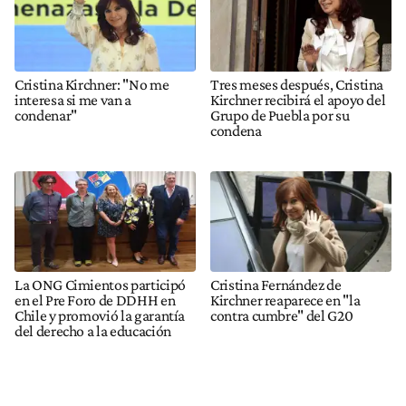
Cristina Kirchner: "No me
Tres meses después, Cristina
interesa si me van a
Kirchner recibirá el apoyo del
condenar"
Grupo de Puebla por su
condena
La ONG Cimientos participó
Cristina Fernández de
en el Pre Foro de DDHH en
Kirchner reaparece en "la
Chile y promovió la garantía
contra cumbre" del G20
del derecho a la educación