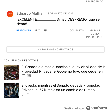
INAPROPIADO
Comentario de Edgardo Maffía.
Edgardo Maffía
23 DE MARZO DE 2023
EM
¡EXCELENTE....................Si hay DESPRECIO, que se
sienta!
RESPONDER
7
1
COMPARTIR
MARCAR
COMO
INAPROPIADO
CARGAR MÁS COMENTARIOS
CONVERSACIONES ACTIVAS
Este listado muestra los artículos con más comentarios en los últim
Un artículo de tendencia con el título "El Senado dio media sanci
El Senado dio media sanción a la Inviolabilidad de la
Propiedad Privada: el Gobierno tuvo que ceder en la
Ley del Manejo del Fuego
158
Un artículo de tendencia con el título "Encuesta, mientras el Se
Encuesta, mientras el Senado debatía Propiedad
Privada, el 57% reclama un cambio de rumbo
51
Gestionado por