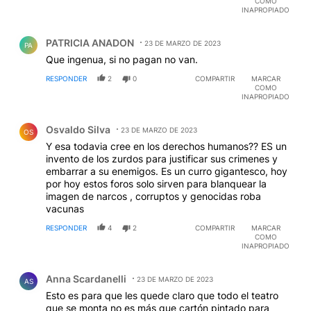
COMO
INAPROPIADO
Comentario de PATRICIA ANADON.
PATRICIA ANADON
23 DE MARZO DE 2023
PA
Que ingenua, si no pagan no van.
RESPONDER
2
0
COMPARTIR
MARCAR
COMO
INAPROPIADO
Comentario de Osvaldo Silva.
Osvaldo Silva
23 DE MARZO DE 2023
OS
Y esa todavia cree en los derechos humanos?? ES un
invento de los zurdos para justificar sus crimenes y
embarrar a su enemigos. Es un curro gigantesco, hoy
por hoy estos foros solo sirven para blanquear la
imagen de narcos , corruptos y genocidas roba
vacunas
RESPONDER
4
2
COMPARTIR
MARCAR
COMO
INAPROPIADO
Comentario de Anna Scardanelli.
Anna Scardanelli
23 DE MARZO DE 2023
AS
Esto es para que les quede claro que todo el teatro
que se monta no es más que cartón pintado para