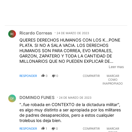
Comentario de Ricardo Correas.
Ricardo Correas
24 DE MARZO DE 2023
RC
QUERES DERECHOS HUMANOS CON LOS K...PONE
PLATA. SI NO A SALA VACIA. LOS DERECHOS
HUMANOS SON PARA CORREA, EVO MORALES,
GARZON, ZAPATERO Y TODA LA CANTIDAD DE
MILLONARIOS QUE NO PUEDEN EXPLICAR DE
DONDE SALIO LA VIVA. ESO SON SUS DERECHOS
Leer mas
HUMANOS..VOS..VOS NO EXISTIS PARA ELLOS
RESPONDER
0
0
COMPARTIR
MARCAR
EDITADO
COMO
INAPROPIADO
Comentario de DOMINGO FUNES.
DOMINGO FUNES
24 DE MARZO DE 2023
DF
"..fue robada en CONTEXTO de la dictadura militar",
es algo muy distinto a ser apropiada por los militares
de padres desaparecidos, pero a estos cualquier
trolebus los deja bien.
RESPONDER
1
0
COMPARTIR
MARCAR