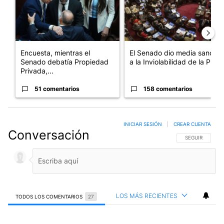
Encuesta, mientras el
El Senado dio media sanción
Senado debatía Propiedad
a la Inviolabilidad de la P...
Privada,...
51 comentarios
158 comentarios
INICIAR SESIÓN
|
CREAR CUENTA
Conversación
SIGA ESTA CO
SEGUIR
LOS MÁS RECIENTES
TODOS LOS COMENTARIOS
27
Todos los comentarios
Comentario de Juan Uranga.