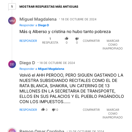
1 respuesta más antiguas
MOSTRAR RESPUESTAS MÁS ANTIGUAS
1
Respuesta de Miguel Magdalena.
Miguel Magdalena
18 DE OCTUBRE DE 2024
MM
Responder a
Diego D
Más q Alberso y cristina no hubo tanto pobreza
1
RESPONDER
COMPARTIR
MARCAR
RESPUESTA
0
0
COMO
INAPROPIADO
Respuesta de Diego D.
Diego D
18 DE OCTUBRE DE 2024
DD
Responder a
Miguel Magdalena
Volvió el AHH PEROOO, PERO SIGUEN GASTANDO LA
NUESTRA SUBSIDIANDO RECITALES COMO EL DE
RATA BLANCA, SHAKIRA, UN CATERING DE 13
MILLONES EN LA SECRETARIA DE TRANSPORTE,
ELLOS EN SUS PALACIOS Y EL PUEBLO PAGÁNDOLO
CON LOS IMPUESTOS......
RESPONDER
0
0
COMPARTIR
MARCAR
COMO
INAPROPIADO
Comentario de Ramon Omar Cordoba.
Ramon Omar Cordoba
15 DE OCTUBRE DE 2024