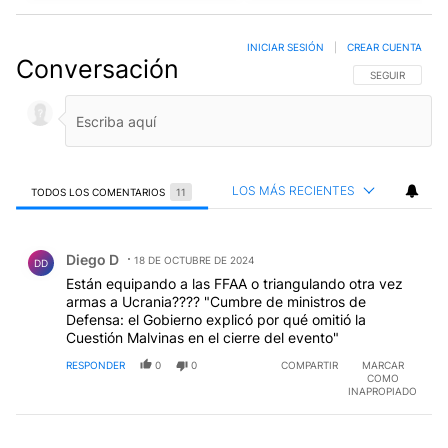
INICIAR SESIÓN
|
CREAR CUENTA
Conversación
SIGA ESTA CO
SEGUIR
LOS MÁS RECIENTES
TODOS LOS COMENTARIOS
11
Todos los comentarios
Comentario de Diego D.
Diego D
18 DE OCTUBRE DE 2024
DD
Están equipando a las FFAA o triangulando otra vez
armas a Ucrania???? "Cumbre de ministros de
Defensa: el Gobierno explicó por qué omitió la
Cuestión Malvinas en el cierre del evento"
RESPONDER
0
0
COMPARTIR
MARCAR
COMO
INAPROPIADO