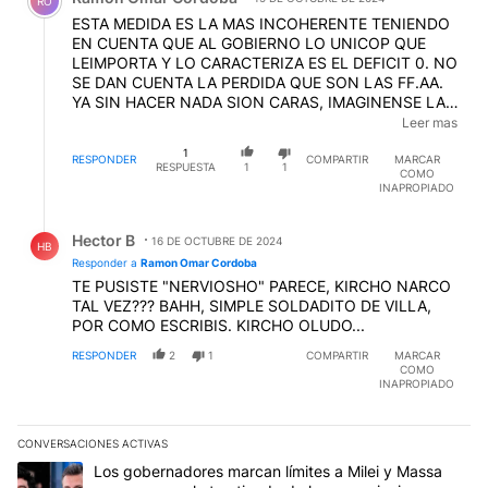
RO
ESTA MEDIDA ES LA MAS INCOHERENTE TENIENDO
EN CUENTA QUE AL GOBIERNO LO UNICOP QUE
LEIMPORTA Y LO CARACTERIZA ES EL DEFICIT 0. NO
SE DAN CUENTA LA PERDIDA QUE SON LAS FF.AA.
YA SIN HACER NADA SION CARAS, IMAGINENSE LA
MOVILIDAD DE ESA CANTIDAD DE PERSONA,
Leer mas
ALOJAMIENTO, COMIDA, VIATICOS. LOGISTICA
1
MILITAR. PARA QUE NO PUEDAN VOLTEAR UN AVION
RESPONDER
COMPARTIR
MARCAR
RESPUESTA
1
1
COMO
QUE INGRESE SIN PERMISO.
INAPROPIADO
Respuesta de Hector B.
Hector B
16 DE OCTUBRE DE 2024
HB
Responder a
Ramon Omar Cordoba
TE PUSISTE "NERVIOSHO" PARECE, KIRCHO NARCO
TAL VEZ??? BAHH, SIMPLE SOLDADITO DE VILLA,
POR COMO ESCRIBIS. KIRCHO OLUDO...
RESPONDER
2
1
COMPARTIR
MARCAR
COMO
INAPROPIADO
CONVERSACIONES ACTIVAS
Este listado muestra los artículos con más comentarios en los últim
Un artículo de tendencia con el título "Los gobernadores marcan l
Los gobernadores marcan límites a Milei y Massa