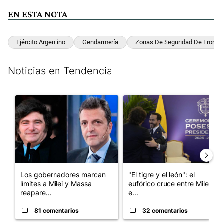
EN ESTA NOTA
Ejército Argentino
Gendarmería
Zonas De Seguridad De Fronte
Noticias en Tendencia
Este listado muestra los artículos con más comentarios en los últim
Un artículo de tendencia con el título "Los gobernadores marcan
Un artículo de tendencia con e
Los gobernadores marcan
"El tigre y el león": el
límites a Milei y Massa
eufórico cruce entre Milei y
reapare...
e...
81 comentarios
32 comentarios