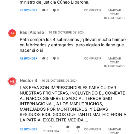
ministro de justicia Cúneo LIbarona.
RESPONDER
0
0
COMPARTIR
MARCAR
COMO
INAPROPIADO
Comentario de Raul Alonso.
Raul Alonso
16 DE OCTUBRE DE 2024
RA
Petri compra los 4 submarinos ,q llevan mucho tiempo
en fabricarlos y entregarlos ,pero alguien lo tiene que
hacer si o si
RESPONDER
0
0
COMPARTIR
MARCAR
COMO
INAPROPIADO
Comentario de Hector B.
Hector B
16 DE OCTUBRE DE 2024
HB
LAS FFAA SON IMPRESCINDIBLES PARA CUIDAR
NUESTRAS FRONTERAS, INCLUYENDO EL COMBATE
AL NARCO, SIEMPRE LIGADO AL TERRORISMO
INTERNACIONAL, A LOS MAPUTRUCHOS,
MANEJADOS POR MONTONEROS, Y DEMAS
RESIDUOS BIOLIGICOS QUE TANTO MAL HICIERON A
LA PATRIA. EXCELENTE MEDIDA....
1
RESPONDER
COMPARTIR
MARCAR
RESPUESTA
3
1
COMO