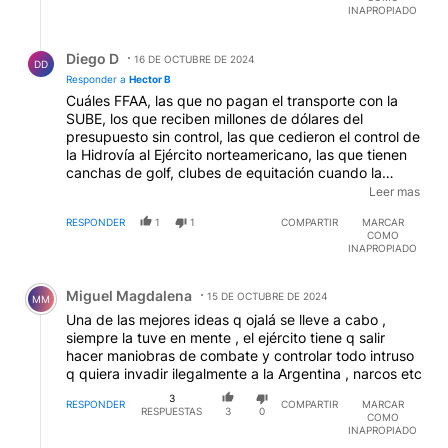
INAPROPIADO
Respuesta de Diego D.
Diego D
16 DE OCTUBRE DE 2024
DD
Responder a
Hector B
Cuáles FFAA, las que no pagan el transporte con la
SUBE, los que reciben millones de dólares del
presupuesto sin control, las que cedieron el control de
la Hidrovía al Ejército norteamericano, las que tienen
canchas de golf, clubes de equitación cuando la
pobreza del pueblo sigue aumentando? No saben
Leer mas
manejar un dron, pero tienen miles de caballos en el
RESPONDER
1
1
COMPARTIR
MARCAR
AMBA, para costosos desfiles por las calles de
COMO
Recoleta. No se libra una guerra en el siglo XXI con
INAPROPIADO
gritos y levantarse a las 6 de la mañana, y menos con
Comentario de Miguel Magdalena.
caballos. Además siguen con los Casinos de Oficiales
Miguel Magdalena
y SubOficiales separados, para qué? Estoy cansado
15 DE OCTUBRE DE 2024
MM
de subsidiar un ejército que atrasa 100 años.
Una de las mejores ideas q ojalá se lleve a cabo ,
siempre la tuve en mente , el ejército tiene q salir
hacer maniobras de combate y controlar todo intruso
q quiera invadir ilegalmente a la Argentina , narcos etc
3
RESPONDER
COMPARTIR
MARCAR
RESPUESTAS
3
0
COMO
INAPROPIADO