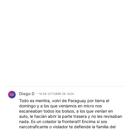
Comentario de Diego D.
Diego D
16 DE OCTUBRE DE 2024
DD
Todo es mentira, volví de Paraguay por tierra el
domingo y a los que veníamos en micro nos
escaneaban todos los bolsos, a los que venían en
auto, le hacían abrir la parte trasera y no les revisaban
nada. Es un colador la frontera!!! Encima si sos
narcotraficante o violador te defiende la familia del