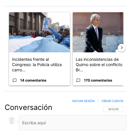
Este listado muestra los artículos con más comentarios en los últim
Un artículo de tendencia con el título "Incidentes frente al Cong
Un artículo de tendencia con e
Incidentes frente al
Las inconsistencias de
Congreso: la Policía utiliza
Quirno sobre el conflicto con
carro...
Br...
14 comentarios
170 comentarios
INICIAR SESIÓN
|
CREAR CUENTA
Conversación
SIGA ESTA CO
SEGUIR