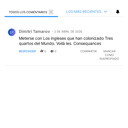
LOS MÁS RECIENTES
TODOS LOS COMENTARIOS
1
Todos los comentarios
Comentario de Dimitri Tamarov.
Dimitri Tamarov
2 DE ABRIL DE 2026
DT
Meterse con Los ingleses que han colonizado Tres
quartos del Mundo. Voilà les. Consequances
RESPONDER
0
0
COMPARTIR
MARCAR
COMO
INAPROPIADO