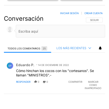
INICIAR SESIÓN
|
CREAR CUENTA
Conversación
SIGA ESTA CO
SEGUIR
LOS MÁS RECIENTES
TODOS LOS COMENTARIOS
25
Todos los comentarios
Comentario de Eduardo P..
Eduardo P.
14 DE DICIEMBRE DE 2022
EP
Cómo hinchan los cocos con los "cortesanos". Se
llaman "MINISTROS".-
RESPONDER
0
0
COMPARTIR
MARCAR
COMO
INAPROPIADO