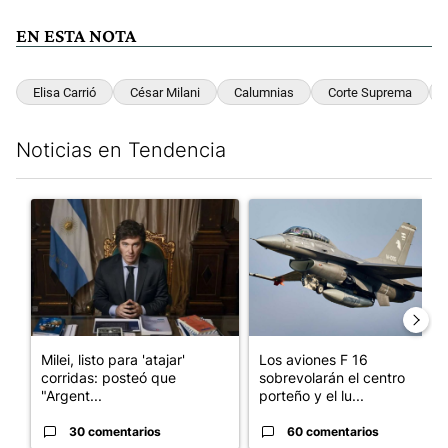
EN ESTA NOTA
Elisa Carrió
César Milani
Calumnias
Corte Suprema
Noticias en Tendencia
Este listado muestra los artículos con más comentarios en los últim
Un artículo de tendencia con el título "Milei, listo para 'atajar
Un artículo de tendencia con e
Milei, listo para 'atajar'
Los aviones F 16
corridas: posteó que
sobrevolarán el centro
"Argent...
porteño y el lu...
30 comentarios
60 comentarios