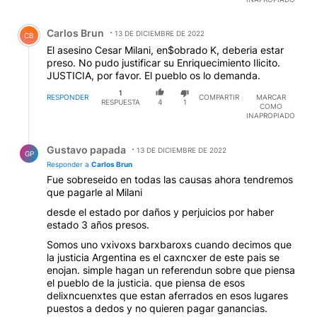
Comentario de Carlos Brun.
Carlos Brun
13 DE DICIEMBRE DE 2022
CB
El asesino Cesar Milani, en$obrado K, deberia estar
preso. No pudo justificar su Enriquecimiento Ilicito.
JUSTICIA, por favor. El pueblo os lo demanda.
1
RESPONDER
COMPARTIR
MARCAR
RESPUESTA
4
1
COMO
INAPROPIADO
Respuesta de Gustavo papada.
Gustavo papada
13 DE DICIEMBRE DE 2022
GP
Responder a
Carlos Brun
Fue sobreseido en todas las causas ahora tendremos
que pagarle al Milani
desde el estado por daños y perjuicios por haber
estado 3 años presos.
Somos uno vxivoxs barxbaroxs cuando decimos que
la justicia Argentina es el caxncxer de este pais se
enojan. simple hagan un referendun sobre que piensa
el pueblo de la justicia. que piensa de esos
delixncuenxtes que estan aferrados en esos lugares
puestos a dedos y no quieren pagar ganancias.