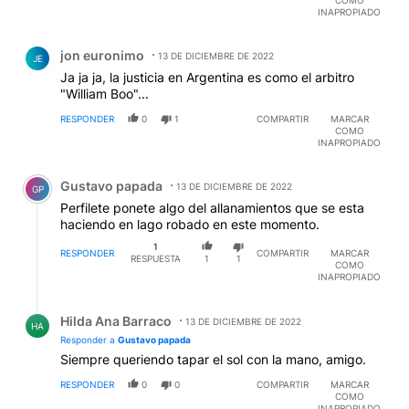
COMO
INAPROPIADO
Comentario de jon euronimo.
jon euronimo
13 DE DICIEMBRE DE 2022
JE
Ja ja ja, la justicia en Argentina es como el arbitro
"William Boo"...
RESPONDER
0
1
COMPARTIR
MARCAR
COMO
INAPROPIADO
Comentario de Gustavo papada.
Gustavo papada
13 DE DICIEMBRE DE 2022
GP
Perfilete ponete algo del allanamientos que se esta
haciendo en lago robado en este momento.
1
RESPONDER
COMPARTIR
MARCAR
RESPUESTA
1
1
COMO
INAPROPIADO
Respuesta de Hilda Ana Barraco.
Hilda Ana Barraco
13 DE DICIEMBRE DE 2022
HA
Responder a
Gustavo papada
Siempre queriendo tapar el sol con la mano, amigo.
RESPONDER
0
0
COMPARTIR
MARCAR
COMO
INAPROPIADO