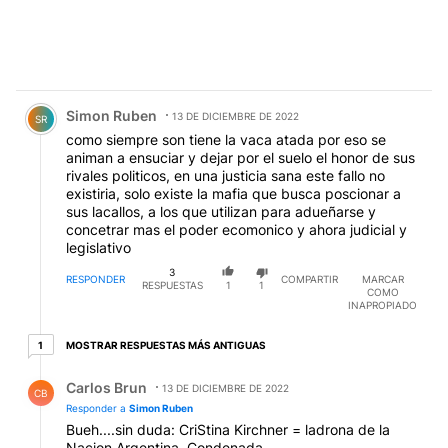
Comentario de Simon Ruben.
Simon Ruben
13 DE DICIEMBRE DE 2022
SR
como siempre son tiene la vaca atada por eso se
animan a ensuciar y dejar por el suelo el honor de sus
rivales politicos, en una justicia sana este fallo no
existiria, solo existe la mafia que busca poscionar a
sus lacallos, a los que utilizan para adueñarse y
concetrar mas el poder ecomonico y ahora judicial y
legislativo
3
RESPONDER
COMPARTIR
MARCAR
RESPUESTAS
1
1
COMO
INAPROPIADO
1 respuesta más antiguas
MOSTRAR RESPUESTAS MÁS ANTIGUAS
1
Respuesta de Carlos Brun.
Carlos Brun
13 DE DICIEMBRE DE 2022
CB
Responder a
Simon Ruben
Bueh....sin duda: CriStina Kirchner = ladrona de la
Nacion Argentina. Condenada.