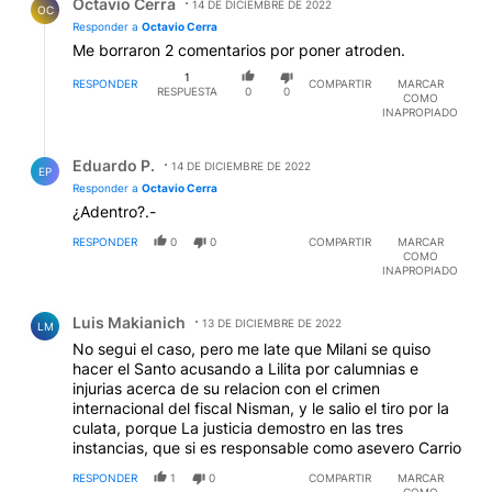
Octavio Cerra
14 DE DICIEMBRE DE 2022
OC
Responder a
Octavio Cerra
Me borraron 2 comentarios por poner atroden.
1
RESPONDER
COMPARTIR
MARCAR
RESPUESTA
0
0
COMO
INAPROPIADO
Respuesta de Eduardo P..
Eduardo P.
14 DE DICIEMBRE DE 2022
EP
Responder a
Octavio Cerra
¿Adentro?.-
RESPONDER
0
0
COMPARTIR
MARCAR
COMO
INAPROPIADO
Comentario de Luis Makianich.
Luis Makianich
13 DE DICIEMBRE DE 2022
LM
No segui el caso, pero me late que Milani se quiso
hacer el Santo acusando a Lilita por calumnias e
injurias acerca de su relacion con el crimen
internacional del fiscal Nisman, y le salio el tiro por la
culata, porque La justicia demostro en las tres
instancias, que si es responsable como asevero Carrio
RESPONDER
1
0
COMPARTIR
MARCAR