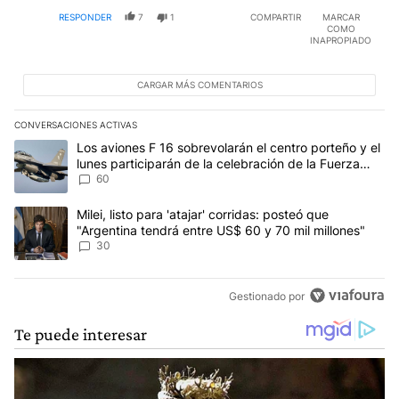
RESPONDER
7
1
COMPARTIR
MARCAR
COMO
INAPROPIADO
CARGAR MÁS COMENTARIOS
CONVERSACIONES ACTIVAS
Este listado muestra los artículos con más comentarios en los últim
Un artículo de tendencia con el título "Los aviones F 16 sobrevola
Los aviones F 16 sobrevolarán el centro porteño y el
lunes participarán de la celebración de la Fuerza
Aérea
60
Un artículo de tendencia con el título "Milei, listo para 'atajar' 
Milei, listo para 'atajar' corridas: posteó que
"Argentina tendrá entre US$ 60 y 70 mil millones"
30
Gestionado por