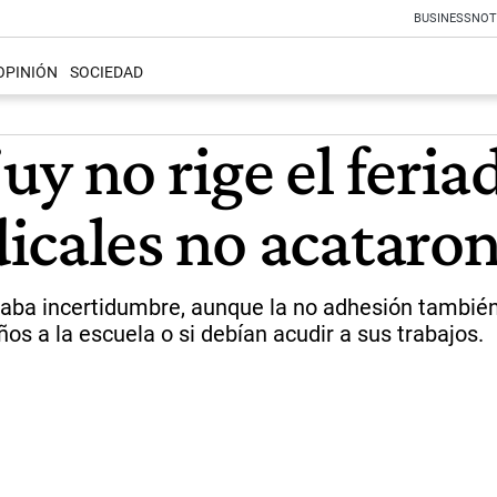
BUSINESS
NOT
OPINIÓN
SOCIEDAD
y no rige el feriad
icales no acataro
raba incertidumbre, aunque la no adhesión también
os a la escuela o si debían acudir a sus trabajos.