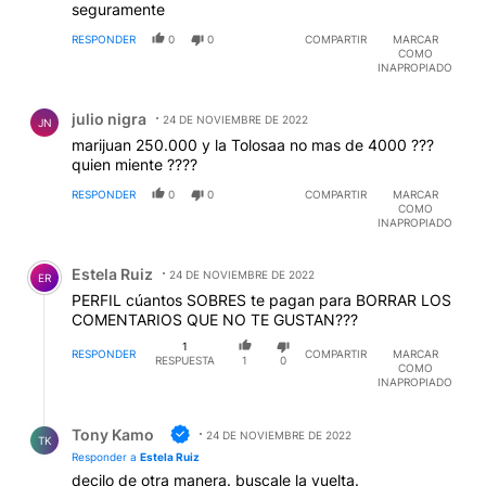
seguramente
RESPONDER
0
0
COMPARTIR
MARCAR
COMO
INAPROPIADO
Comentario de julio nigra.
julio nigra
24 DE NOVIEMBRE DE 2022
JN
marijuan 250.000 y la Tolosaa no mas de 4000 ???
quien miente ????
RESPONDER
0
0
COMPARTIR
MARCAR
COMO
INAPROPIADO
Comentario de Estela Ruiz.
Estela Ruiz
24 DE NOVIEMBRE DE 2022
ER
PERFIL cúantos SOBRES te pagan para BORRAR LOS
COMENTARIOS QUE NO TE GUSTAN???
1
RESPONDER
COMPARTIR
MARCAR
RESPUESTA
1
0
COMO
INAPROPIADO
Respuesta de Tony Kamo.
Tony Kamo
24 DE NOVIEMBRE DE 2022
TK
Responder a
Estela Ruiz
decilo de otra manera. buscale la vuelta.