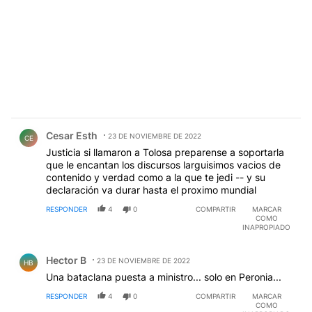
Comentario de Cesar Esth.
Cesar Esth
23 DE NOVIEMBRE DE 2022
CE
Justicia si llamaron a Tolosa preparense a soportarla
que le encantan los discursos larguisimos vacios de
contenido y verdad como a la que te jedi -- y su
declaración va durar hasta el proximo mundial
RESPONDER
4
0
COMPARTIR
MARCAR
COMO
INAPROPIADO
Comentario de Hector B.
Hector B
23 DE NOVIEMBRE DE 2022
HB
Una bataclana puesta a ministro... solo en Peronia...
RESPONDER
4
0
COMPARTIR
MARCAR
COMO