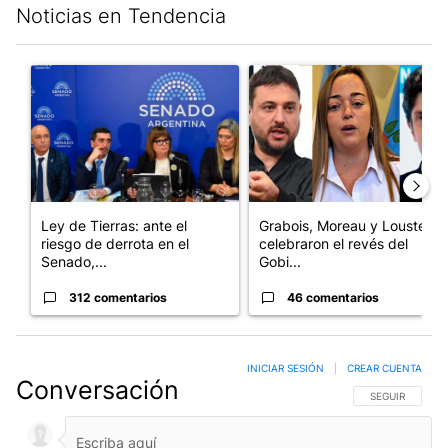
Noticias en Tendencia
Este listado muestra los artículos con más comentarios en los últim
Un artículo de tendencia con el título "Ley de Tierras: ante el 
Un artículo de tendencia con e
Ley de Tierras: ante el
Grabois, Moreau y Lousteau
riesgo de derrota en el
celebraron el revés del
Senado,...
Gobi...
312 comentarios
46 comentarios
INICIAR SESIÓN
|
CREAR CUENTA
Conversación
SIGA ESTA CO
SEGUIR