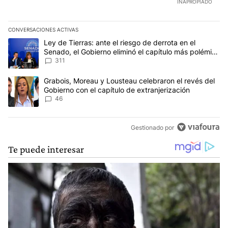
INAPROPIADO
CONVERSACIONES ACTIVAS
Este listado muestra los artículos con más comentarios en los últim
Un artículo de tendencia con el título "Ley de Tierras: ante el ri
Ley de Tierras: ante el riesgo de derrota en el
Senado, el Gobierno eliminó el capítulo más polémico
del proyecto
311
Un artículo de tendencia con el título "Grabois, Moreau y Lousteau
Grabois, Moreau y Lousteau celebraron el revés del
Gobierno con el capítulo de extranjerización
46
Gestionado por