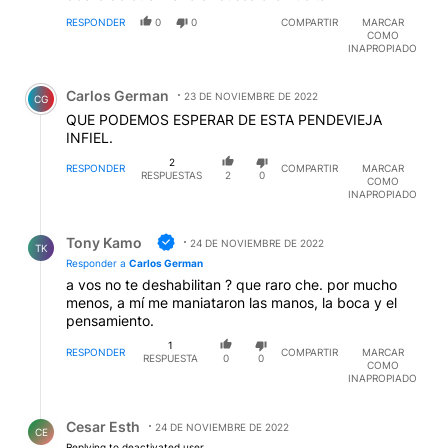
RESPONDER
0
0
COMPARTIR
MARCAR
COMO
INAPROPIADO
Comentario de Carlos German.
Carlos German
23 DE NOVIEMBRE DE 2022
CG
QUE PODEMOS ESPERAR DE ESTA PENDEVIEJA
INFIEL.
2
RESPONDER
COMPARTIR
MARCAR
RESPUESTAS
2
0
COMO
INAPROPIADO
Respuesta de Tony Kamo.
Tony Kamo
24 DE NOVIEMBRE DE 2022
TK
Responder a
Carlos German
a vos no te deshabilitan ? que raro che. por mucho
menos, a mí me maniataron las manos, la boca y el
pensamiento.
1
RESPONDER
COMPARTIR
MARCAR
RESPUESTA
0
0
COMO
INAPROPIADO
Respuesta de Cesar Esth.
Cesar Esth
24 DE NOVIEMBRE DE 2022
CE
Replying to deactivated user