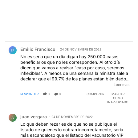
Comentario de Emilio Francisco.
Emilio Francisco
24 DE NOVIEMBRE DE 2022
EF
No es serio que un día digan hay 250.000 casos
beneficiarios que no les corresponden. Al otro día
dicen que vamos a revisar "caso por caso, seremos
inflexibles". A menos de una semana la ministra sale a
declarar que el 99,7% de los planes están bién dados
son poco más de 3000 solo los caso en los que
Leer mas
habían "errores". ¿Tan rápido revisaron caso por caso
RESPONDER
0
0
COMPARTIR
MARCAR
y la AFIP y el Banco Central pueden ser tan
COMO
imprudente de inventar esta información?.
INAPROPIADO
Comentario de juan vergara.
juan vergara
24 DE NOVIEMBRE DE 2022
JV
Lo que deben rezar es de que no se publique el
listado de quienes lo cobran incorrectamente, sería
más escandaloso que el listado del vacunatorio VIP