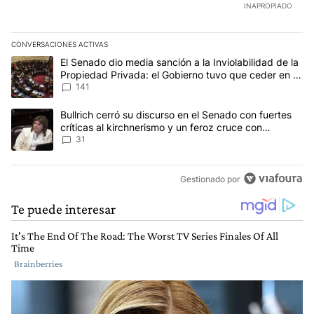
INAPROPIADO
CONVERSACIONES ACTIVAS
Este listado muestra los artículos con más comentarios en los últim
Un artículo de tendencia con el título "El Senado dio media sanci
El Senado dio media sanción a la Inviolabilidad de la
Propiedad Privada: el Gobierno tuvo que ceder en la
Ley del Manejo del Fuego
141
Un artículo de tendencia con el título "Bullrich cerró su discurso e
Bullrich cerró su discurso en el Senado con fuertes
críticas al kirchnerismo y un feroz cruce con
Capitanich al que le gritó “¡cállate!”
31
Gestionado por