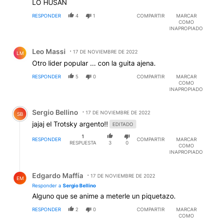
LO HUSAN
RESPONDER
4
1
COMPARTIR
MARCAR
COMO
INAPROPIADO
Comentario de Leo Massi.
Leo Massi
17 DE NOVIEMBRE DE 2022
LM
Otro lider popular ... con la guita ajena.
RESPONDER
5
0
COMPARTIR
MARCAR
COMO
INAPROPIADO
Comentario de Sergio Bellino.
Sergio Bellino
17 DE NOVIEMBRE DE 2022
SB
jajaj el Trotsky argento!!
EDITADO
1
RESPONDER
COMPARTIR
MARCAR
RESPUESTA
3
0
COMO
INAPROPIADO
Respuesta de Edgardo Maffía.
Edgardo Maffía
17 DE NOVIEMBRE DE 2022
EM
Responder a
Sergio Bellino
Alguno que se anime a meterle un piquetazo.
RESPONDER
2
0
COMPARTIR
MARCAR
COMO