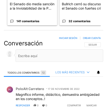
El Senado dio media sanción
Bullrich cerró su discurso en
a la Inviolabilidad de la P...
el Senado con fuertes crí...
141 comentarios
32 comentarios
INICIAR SESIÓN
|
CREAR CUENTA
Conversación
SIGA ESTA CO
SEGUIR
LOS MÁS RECIENTES
TODOS LOS COMENTARIOS
12
Todos los comentarios
Comentario de PoloAlt Carretero.
PoloAlt Carretero
17 DE NOVIEMBRE DE 2022
PC
Magnífico informe, didáctico, demuestra ambigüedad
en los conceptos..!
RESPONDER
0
0
COMPARTIR
MARCAR