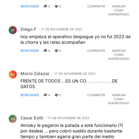
RESPONDER
5
0
COMPARTIR
MARCAR
COMO
INAPROPIADO
Comentario de Diego F.
Diego F
17 DE NOVIEMBRE DE 2022
DF
hoy empieza el operativo despegue yo no fuI 2023 de
la chorra y las ratas acompañan
RESPONDER
4
0
COMPARTIR
MARCAR
COMO
INAPROPIADO
Comentario de Mario Zalazar.
Mario Zalazar
17 DE NOVIEMBRE DE 2022
MZ
FRENTE DE TODOS , .ES UN CO. . . . . . . . . . .DE
GATOS
RESPONDER
4
0
COMPARTIR
MARCAR
COMO
INAPROPIADO
Comentario de Cesar Esth.
Cesar Esth
17 DE NOVIEMBRE DE 2022
CE
Atrosky le pegaron la patada a este funcionario (?)
por desleal ... pero cobró sueldo durante bastante
tiempo y tambien agarra gran parte del medio