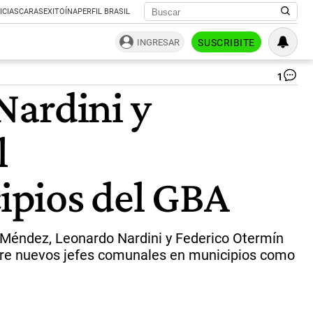
ICIAS
CARAS
EXITOÍNA
PERFIL BRASIL
INGRESAR
SUSCRIBITE
1
Ra
Nardini y
in
|
CB
l
Gl
Da
ipios del GBA
 Méndez, Leonardo Nardini y Federico Otermín
obre nuevos jefes comunales en municipios como