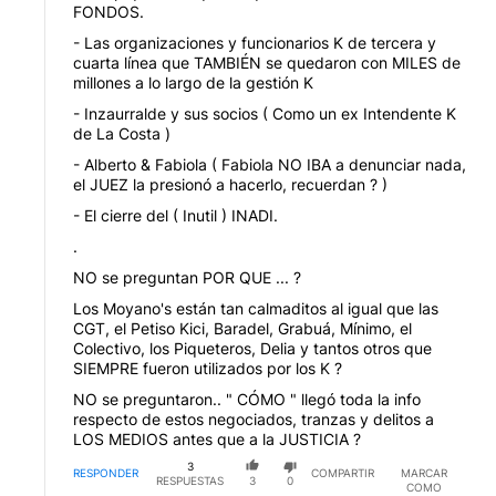
FONDOS.
- Las organizaciones y funcionarios K de tercera y
cuarta línea que TAMBIÉN se quedaron con MILES de
millones a lo largo de la gestión K
- Inzaurralde y sus socios ( Como un ex Intendente K
de La Costa )
- Alberto & Fabiola ( Fabiola NO IBA a denunciar nada,
el JUEZ la presionó a hacerlo, recuerdan ? )
- El cierre del ( Inutil ) INADI.
.
NO se preguntan POR QUE ... ?
Los Moyano's están tan calmaditos al igual que las
CGT, el Petiso Kici, Baradel, Grabuá, Mínimo, el
Colectivo, los Piqueteros, Delia y tantos otros que
SIEMPRE fueron utilizados por los K ?
NO se preguntaron.. " CÓMO " llegó toda la info
respecto de estos negociados, tranzas y delitos a
LOS MEDIOS antes que a la JUSTICIA ?
3
RESPONDER
COMPARTIR
MARCAR
RESPUESTAS
3
0
COMO