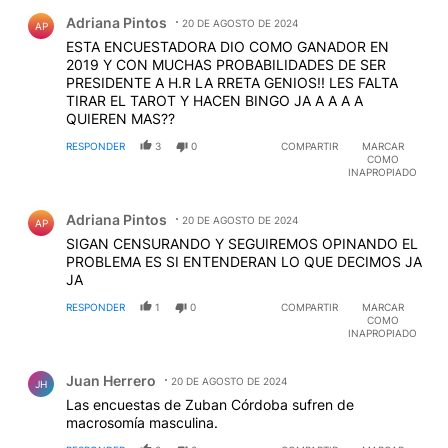
Comentario de Adriana Pintos.
Adriana Pintos
20 DE AGOSTO DE 2024
AP
ESTA ENCUESTADORA DIO COMO GANADOR EN
2019 Y CON MUCHAS PROBABILIDADES DE SER
PRESIDENTE A H.R LA RRETA GENIOS!! LES FALTA
TIRAR EL TAROT Y HACEN BINGO JA A A A A
QUIEREN MAS??
RESPONDER
3
0
COMPARTIR
MARCAR
COMO
INAPROPIADO
Comentario de Adriana Pintos.
Adriana Pintos
20 DE AGOSTO DE 2024
AP
SIGAN CENSURANDO Y SEGUIREMOS OPINANDO EL
PROBLEMA ES SI ENTENDERAN LO QUE DECIMOS JA
JA
RESPONDER
1
0
COMPARTIR
MARCAR
COMO
INAPROPIADO
Comentario de Juan Herrero.
Juan Herrero
20 DE AGOSTO DE 2024
JH
Las encuestas de Zuban Córdoba sufren de
macrosomía masculina.