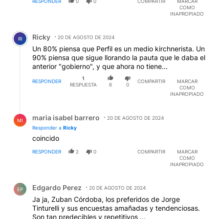
RESPONDER
0
0
COMPARTIR
MARCAR
COMO
INAPROPIADO
Comentario de Ricky .
Ricky
20 DE AGOSTO DE 2024
RI
Un 80% piensa que Perfil es un medio kirchnerista. Un
90% piensa que sigue llorando la pauta que le daba el
anterior "gobierno", y que ahora no tiene...
1
RESPONDER
COMPARTIR
MARCAR
RESPUESTA
6
0
COMO
INAPROPIADO
Respuesta de maria isabel barrero.
maria isabel barrero
20 DE AGOSTO DE 2024
MI
Responder a
Ricky
coincido
RESPONDER
2
0
COMPARTIR
MARCAR
COMO
INAPROPIADO
Comentario de Edgardo Perez.
Edgardo Perez
20 DE AGOSTO DE 2024
EP
Ja ja, Zuban Córdoba, los preferidos de Jorge
Tinturelli y sus encuestas amañadas y tendenciosas.
Son tan predecibles y repetitivos ...