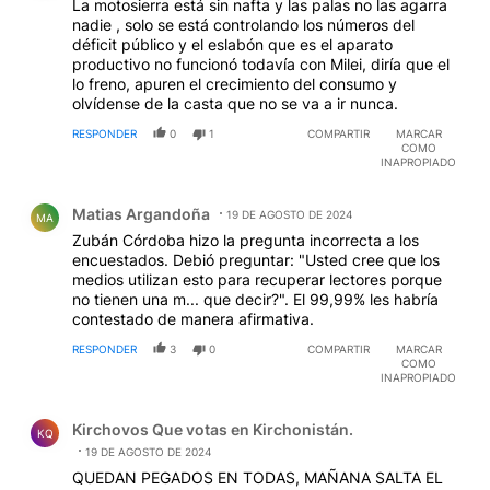
La motosierra está sin nafta y las palas no las agarra
nadie , solo se está controlando los números del
déficit público y el eslabón que es el aparato
productivo no funcionó todavía con Milei, diría que el
lo freno, apuren el crecimiento del consumo y
olvídense de la casta que no se va a ir nunca.
RESPONDER
0
1
COMPARTIR
MARCAR
COMO
INAPROPIADO
Comentario de Matias Argandoña.
Matias Argandoña
19 DE AGOSTO DE 2024
MA
Zubán Córdoba hizo la pregunta incorrecta a los
encuestados. Debió preguntar: "Usted cree que los
medios utilizan esto para recuperar lectores porque
no tienen una m... que decir?". El 99,99% les habría
contestado de manera afirmativa.
RESPONDER
3
0
COMPARTIR
MARCAR
COMO
INAPROPIADO
Comentario de Kirchovos Que votas en Kirchonistán..
Kirchovos Que votas en Kirchonistán.
KQ
19 DE AGOSTO DE 2024
QUEDAN PEGADOS EN TODAS, MAÑANA SALTA EL