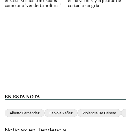
en Casa Rosada son usados
el ‘no va más’ y el pedido de
como una "vendetta política"
cortar la sangría
EN ESTA NOTA
Alberto Fernández
Fabiola Yáñez
Violencia De Género
Jav
Noticias en Tendencia