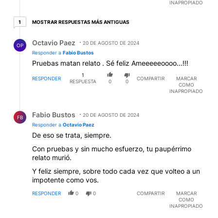
INAPROPIADO
1 respuesta más antiguas
MOSTRAR RESPUESTAS MÁS ANTIGUAS
1
Respuesta de Octavio Paez.
Octavio Paez
20 DE AGOSTO DE 2024
OP
Responder a
Fabio Bustos
Pruebas matan relato . Sé feliz Ameeeeeoooo...!!!
1
RESPONDER
COMPARTIR
MARCAR
RESPUESTA
0
0
COMO
INAPROPIADO
Respuesta de Fabio Bustos.
Fabio Bustos
20 DE AGOSTO DE 2024
FB
Responder a
Octavio Paez
De eso se trata, siempre.
Con pruebas y sin mucho esfuerzo, tu paupérrimo
relato murió.
Y feliz siempre, sobre todo cada vez que volteo a un
impotente como vos.
RESPONDER
0
0
COMPARTIR
MARCAR
COMO
INAPROPIADO