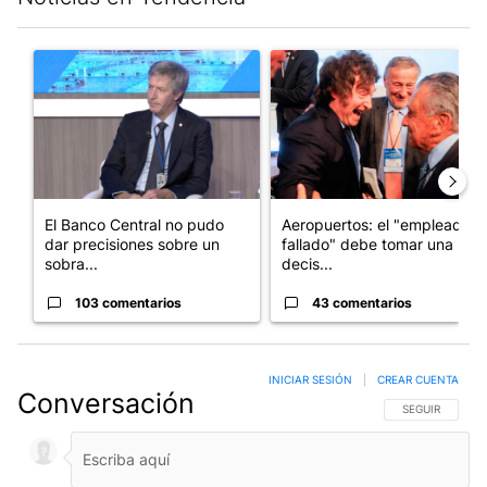
Este listado muestra los artículos con más comentarios en los últim
Un artículo de tendencia con el título "El Banco Central no pud
Un artículo de tendencia con e
El Banco Central no pudo
Aeropuertos: el "empleado
dar precisiones sobre un
fallado" debe tomar una
sobra...
decis...
103 comentarios
43 comentarios
INICIAR SESIÓN
|
CREAR CUENTA
Conversación
SIGA ESTA CO
SEGUIR