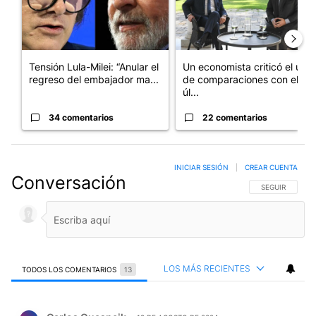
Tensión Lula-Milei: “Anular el
Un economista criticó el uso
regreso del embajador ma...
de comparaciones con el
úl...
34 comentarios
22 comentarios
INICIAR SESIÓN
|
CREAR CUENTA
Conversación
SIGA ESTA CO
SEGUIR
LOS MÁS RECIENTES
TODOS LOS COMENTARIOS
13
Todos los comentarios
Comentario de Carlos Guasneik.