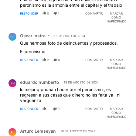
peronismo es la armonia entre el capital y el trabajo
RESPONDER
0
1
COMPARTIR
MARCAR
COMO
INAPROPIADO
Comentario de Oscar lostra.
Oscar lostra
19 DE AGOSTO DE 2024
OL
Que hermosa foto de delincuentes y procesados.
El peronismo .
RESPONDER
2
0
COMPARTIR
MARCAR
COMO
INAPROPIADO
Comentario de eduardo humberto.
eduardo humberto
18 DE AGOSTO DE 2024
EH
lo mejor q podrian hacer por el peronismo , es
regresen a sus casas que dinero no les falta ya , ni
verguenza
RESPONDER
1
0
COMPARTIR
MARCAR
COMO
INAPROPIADO
Comentario de Arturo Lemseyan.
Arturo Lemseyan
18 DE AGOSTO DE 2024
AL