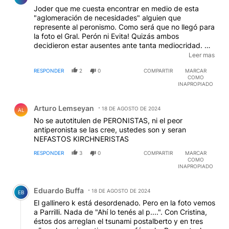
Joder que me cuesta encontrar en medio de esta
"aglomeración de necesidades" alguien que
represente al peronismo. Como será que no llegó para
la foto el Gral. Perón ni Evita! Quizás ambos
decidieron estar ausentes ante tanta mediocridad. Ni
siquiera un cuadro! En todo caso una actitud
Leer mas
saludable, antes les costaba colocar el retrato de
RESPONDER
2
0
COMPARTIR
MARCAR
Perón pero la necesidad imperaba. Hoy ya no los
COMO
salva ni la foto del Gral. Perón.
INAPROPIADO
Comentario de Arturo Lemseyan.
Arturo Lemseyan
18 DE AGOSTO DE 2024
AL
No se autotitulen de PERONISTAS, ni el peor
antiperonista se las cree, ustedes son y seran
NEFASTOS KIRCHNERISTAS
RESPONDER
3
0
COMPARTIR
MARCAR
COMO
INAPROPIADO
Comentario de Eduardo Buffa.
Eduardo Buffa
18 DE AGOSTO DE 2024
EB
El gallinero k está desordenado. Pero en la foto vemos
a Parrilli. Nada de "Ahí lo tenés al p....". Con Cristina,
éstos dos arreglan el tsunami postalberto y en tres