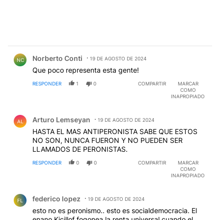
Comentario de Norberto Conti.
Norberto Conti
19 DE AGOSTO DE 2024
NC
Que poco representa esta gente!
RESPONDER
1
0
COMPARTIR
MARCAR
COMO
INAPROPIADO
Comentario de Arturo Lemseyan.
Arturo Lemseyan
19 DE AGOSTO DE 2024
AL
HASTA EL MAS ANTIPERONISTA SABE QUE ESTOS
NO SON, NUNCA FUERON Y NO PUEDEN SER
LLAMADOS DE PERONISTAS.
RESPONDER
0
0
COMPARTIR
MARCAR
COMO
INAPROPIADO
Comentario de federico lopez.
federico lopez
19 DE AGOSTO DE 2024
FL
esto no es peronismo.. esto es socialdemocracia. El
enano Kicillof fogonea la renta universal cuando el