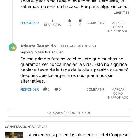
años el peor ismo tiene nueva fórmula. Pero esta, lo
sabemos, no será un fracaso. Porque si algo vimos en
setenta años de vida peronística, es que aprenden de
Leer mas
sus "aciertos". Por esto nos va "tan bien".
EDITADO
1
RESPONDER
COMPARTIR
MARCAR
RESPUESTA
3
0
COMO
INAPROPIADO
Respuesta de Atlante Renacido.
Atlante Renacido
18 DE AGOSTO DE 2024
AR
Replying to deactivated user
En esa primera foto se ve el rejunte que muchos no
queremos ver nunca más en la vida. Esto no significa
hablar a favor de la tapa de la olla a presión que saltó
después que los argentinos nos quedamos sin
alternativas.
RESPONDER
2
0
COMPARTIR
MARCAR
COMO
INAPROPIADO
CARGAR MÁS COMENTARIOS
CONVERSACIONES ACTIVAS
Este listado muestra los artículos con más comentarios en los últim
Un artículo de tendencia con el título "La violencia sigue en los 
La violencia sigue en los alrededores del Congreso: