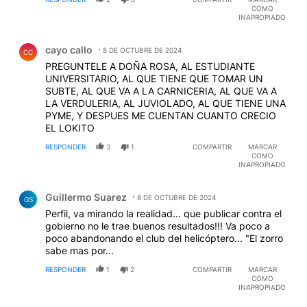
COMO
INAPROPIADO
Comentario de cayo callo.
cayo callo
8 DE OCTUBRE DE 2024
CC
PREGUNTELE A DOÑA ROSA, AL ESTUDIANTE
UNIVERSITARIO, AL QUE TIENE QUE TOMAR UN
SUBTE, AL QUE VA A LA CARNICERIA, AL QUE VA A
LA VERDULERIA, AL JUVIOLADO, AL QUE TIENE UNA
PYME, Y DESPUES ME CUENTAN CUANTO CRECIO
EL LOKITO
RESPONDER
3
1
COMPARTIR
MARCAR
COMO
INAPROPIADO
Comentario de Guillermo Suarez.
Guillermo Suarez
8 DE OCTUBRE DE 2024
GS
Perfil, va mirando la realidad... que publicar contra el
gobierno no le trae buenos resultados!!! Va poco a
poco abandonando el club del helicóptero... "El zorro
sabe mas por...
RESPONDER
1
2
COMPARTIR
MARCAR
COMO
INAPROPIADO