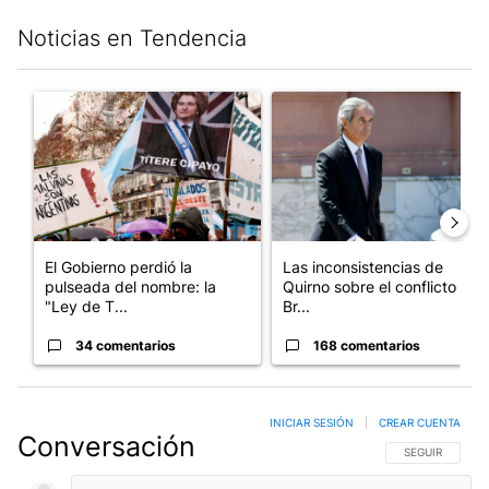
Noticias en Tendencia
Este listado muestra los artículos con más comentarios en los últim
Un artículo de tendencia con el título "El Gobierno perdió la pu
Un artículo de tendencia con e
El Gobierno perdió la
Las inconsistencias de
pulseada del nombre: la
Quirno sobre el conflicto con
"Ley de T...
Br...
34 comentarios
168 comentarios
INICIAR SESIÓN
|
CREAR CUENTA
Conversación
SIGA ESTA CO
SEGUIR