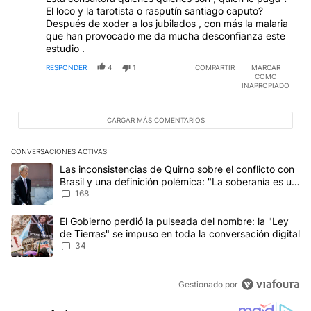
El loco y la tarotista o rasputín santiago caputo?
Después de xoder a los jubilados , con más la malaria
que han provocado me da mucha desconfianza este
estudio .
RESPONDER
4
1
COMPARTIR
MARCAR
COMO
INAPROPIADO
CARGAR MÁS COMENTARIOS
CONVERSACIONES ACTIVAS
Este listado muestra los artículos con más comentarios en los últim
Un artículo de tendencia con el título "Las inconsistencias de Qui
Las inconsistencias de Quirno sobre el conflicto con
Brasil y una definición polémica: "La soberanía es un
concepto antiguo"
168
Un artículo de tendencia con el título "El Gobierno perdió la puls
El Gobierno perdió la pulseada del nombre: la "Ley
de Tierras" se impuso en toda la conversación digital
34
Gestionado por