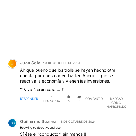
Comentario de Juan Solo.
Juan Solo
8 DE OCTUBRE DE 2024
JS
Ah que bueno que los trolls se hayan hecho otra
cuenta para postear en twitter. Ahora sí que se
reactiva la economía y vienen las inversiones.
""Viva Nerón cara....!!"
1
RESPONDER
COMPARTIR
MARCAR
RESPUESTA
5
2
COMO
INAPROPIADO
Respuesta de Guillermo Suarez.
Guillermo Suarez
8 DE OCTUBRE DE 2024
GS
Replying to deactivated user
Sí ése el "conductor" sin manos!!!!