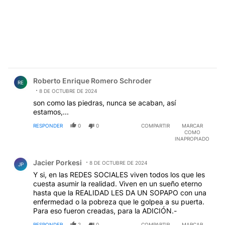
Comentario de Roberto Enrique Romero Schroder.
Roberto Enrique Romero Schroder
RE
8 DE OCTUBRE DE 2024
son como las piedras, nunca se acaban, así
estamos,...
RESPONDER
0
0
COMPARTIR
MARCAR
COMO
INAPROPIADO
Comentario de Jacier Porkesi.
Jacier Porkesi
8 DE OCTUBRE DE 2024
JP
Y si, en las REDES SOCIALES viven todos los que les
cuesta asumir la realidad. Viven en un sueño eterno
hasta que la REALIDAD LES DA UN SOPAPO con una
enfermedad o la pobreza que le golpea a su puerta.
Para eso fueron creadas, para la ADICIÓN.-
RESPONDER
2
0
COMPARTIR
MARCAR