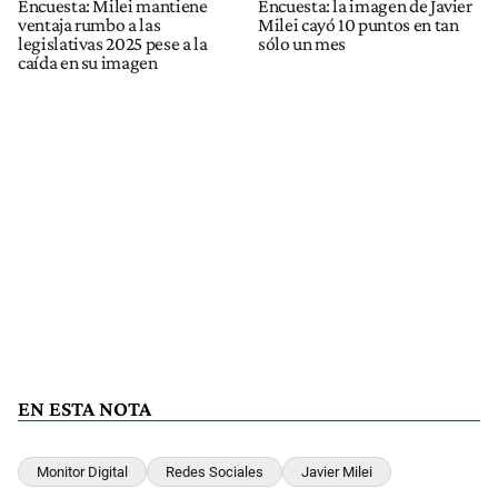
Encuesta: Milei mantiene
Encuesta: la imagen de Javier
ventaja rumbo a las
Milei cayó 10 puntos en tan
legislativas 2025 pese a la
sólo un mes
caída en su imagen
EN ESTA NOTA
Monitor Digital
Redes Sociales
Javier Milei