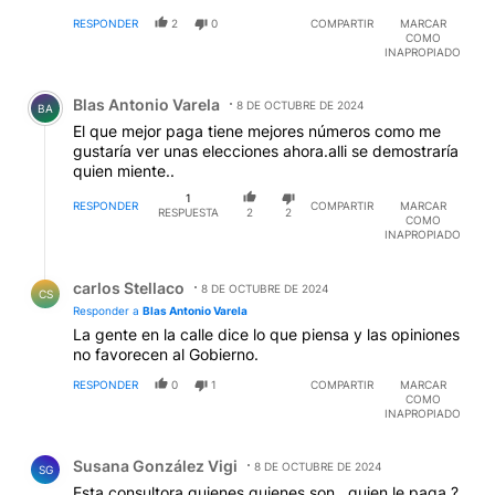
RESPONDER
2
0
COMPARTIR
MARCAR
COMO
INAPROPIADO
Comentario de Blas Antonio Varela.
Blas Antonio Varela
8 DE OCTUBRE DE 2024
BA
El que mejor paga tiene mejores números como me
gustaría ver unas elecciones ahora.alli se demostraría
quien miente..
1
RESPONDER
COMPARTIR
MARCAR
RESPUESTA
2
2
COMO
INAPROPIADO
Respuesta de carlos Stellaco.
carlos Stellaco
8 DE OCTUBRE DE 2024
CS
Responder a
Blas Antonio Varela
La gente en la calle dice lo que piensa y las opiniones
no favorecen al Gobierno.
RESPONDER
0
1
COMPARTIR
MARCAR
COMO
INAPROPIADO
Comentario de Susana González Vigi.
Susana González Vigi
8 DE OCTUBRE DE 2024
SG
Esta consultora quienes quienes son , quien le paga ?