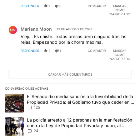
RESPONDER
1
0
COMPARTIR
MARCAR
COMO
INAPROPIADO
Comentario de Mariano Moon.
Mariano Moon
13 DE AGOSTO DE 2024
MM
Viejo . Es chiste. Todos presos pero ninguno tras las
rejas. Empezando por la chorra máxima.
RESPONDER
2
1
COMPARTIR
MARCAR
COMO
INAPROPIADO
CARGAR MÁS COMENTARIOS
CONVERSACIONES ACTIVAS
Este listado muestra los artículos con más comentarios en los últim
Un artículo de tendencia con el título "El Senado dio media sanci
El Senado dio media sanción a la Inviolabilidad de la
Propiedad Privada: el Gobierno tuvo que ceder en la
Ley del Manejo del Fuego
125
Un artículo de tendencia con el título "La policía arrestó a 12 p
La policía arrestó a 12 personas en la manifestación
contra la Ley de Propiedad Privada y hubo, al
menos, 3 agentes heridos
24