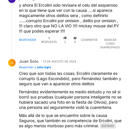
y ahora El Ercolini solo revisara el celu del asqueroso
en lo que tiene que ver con la causa ....si aparece
magicamente otros delitos sera , como definirlo
......corrupto Ercolini por omision , delito por omision ,
!!! claro otro que NO LA VIO !!!! mickey mouse del PY
!!! que podes esperar !!!!
1
RESPONDER
COMPARTIR
MARCAR
RESPUESTA
2
0
COMO
INAPROPIADO
Respuesta de Juan Solo.
Juan Solo
13 DE AGOSTO DE 2024
JS
Responder a
julio nigra
Creo que son todas las cosas. Ercolini claramente es
corrupto (Lago Escondido), pero Fernández también y
seguro que van a aparecer otros delitos
Fernández evidentemente es medio elotudo y no sé si
borró sus pruebas (cualquier persona inteligente no se
hubiera sacado una foto en la fiesta de Olivos), pero
una persona así seguramente violó la cuarentena.
Más allá de lo que se encuentre sobre la causa
Seguros, que también es competencia de Ercolini, que
es algo menos morboso pero más criminal.
EDITADO