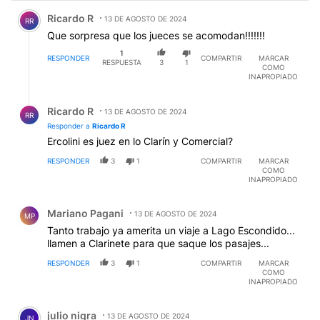
Comentario de Ricardo R.
Ricardo R
13 DE AGOSTO DE 2024
RR
Que sorpresa que los jueces se acomodan!!!!!!!
1
RESPONDER
COMPARTIR
MARCAR
RESPUESTA
3
1
COMO
INAPROPIADO
Respuesta de Ricardo R.
Ricardo R
13 DE AGOSTO DE 2024
RR
Responder a
Ricardo R
Ercolini es juez en lo Clarín y Comercial?
RESPONDER
3
1
COMPARTIR
MARCAR
COMO
INAPROPIADO
Comentario de Mariano Pagani.
Mariano Pagani
13 DE AGOSTO DE 2024
MP
Tanto trabajo ya amerita un viaje a Lago Escondido...
llamen a Clarinete para que saque los pasajes...
RESPONDER
3
1
COMPARTIR
MARCAR
COMO
INAPROPIADO
Comentario de julio nigra.
julio nigra
13 DE AGOSTO DE 2024
JN