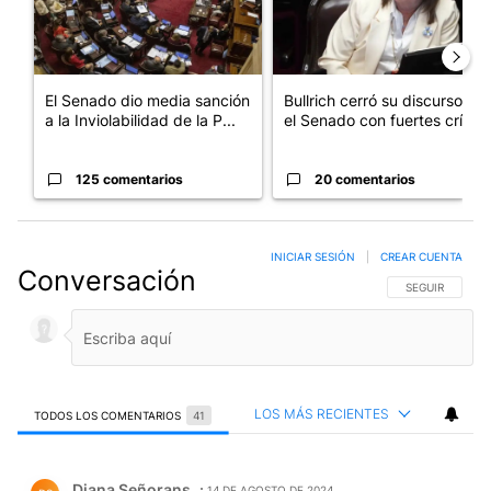
El Senado dio media sanción
Bullrich cerró su discurso en
a la Inviolabilidad de la P...
el Senado con fuertes crí...
125 comentarios
20 comentarios
INICIAR SESIÓN
|
CREAR CUENTA
Conversación
SIGA ESTA CO
SEGUIR
LOS MÁS RECIENTES
TODOS LOS COMENTARIOS
41
Todos los comentarios
Comentario de Diana Señorans.
Diana Señorans
14 DE AGOSTO DE 2024