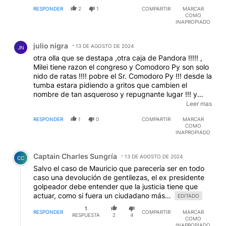
RESPONDER
2
1
COMPARTIR
MARCAR
COMO
INAPROPIADO
Comentario de julio nigra.
julio nigra
13 DE AGOSTO DE 2024
JN
otra olla que se destapa ,otra caja de Pandora !!!!! ,
Milei tiene razon el congreso y Comodoro Py son solo
nido de ratas !!!! pobre el Sr. Comodoro Py !!! desde la
tumba estara pidiendo a gritos que cambien el
nombre de tan asqueroso y repugnante lugar !!! y
acto seguido nonbraran a los hermanitos Lijos en la
Leer mas
Corte!!!! carton lleno!!! pa" que no vengan inversiones
RESPONDER
1
0
COMPARTIR
MARCAR
por falta de seguridad juridica en el mas alto nivel
COMO
poder judicial de la Nacion Argentina !!!! chan chan
INAPROPIADO
...y siga el vbaile y siga el baile y no dejes de bailar
Comentario de Captain Charles Sungría.
!!!!!!
Captain Charles Sungría
13 DE AGOSTO DE 2024
CC
Salvo el caso de Mauricio que parecería ser en todo
caso una devolución de gentilezas, el ex presidente
golpeador debe entender que la justicia tiene que
actuar, como si fuera un ciudadano más…
EDITADO
1
RESPONDER
COMPARTIR
MARCAR
RESPUESTA
2
4
COMO
INAPROPIADO