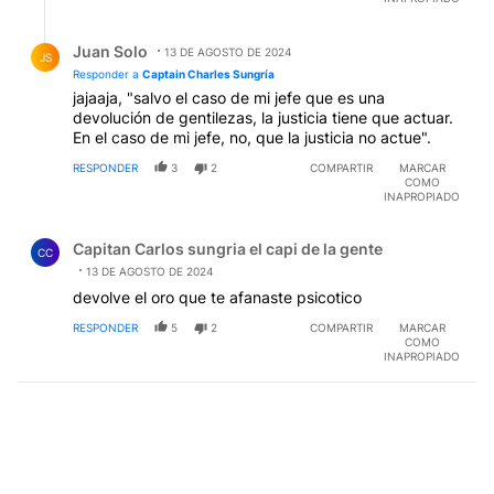
Respuesta de Juan Solo.
Juan Solo
13 DE AGOSTO DE 2024
JS
Responder a
Captain Charles Sungría
jajaaja, "salvo el caso de mi jefe que es una
devolución de gentilezas, la justicia tiene que actuar.
En el caso de mi jefe, no, que la justicia no actue".
RESPONDER
3
2
COMPARTIR
MARCAR
COMO
INAPROPIADO
Comentario de Capitan Carlos sungria el capi de la gent
Capitan Carlos sungria el capi de la gente
CC
13 DE AGOSTO DE 2024
devolve el oro que te afanaste psicotico
RESPONDER
5
2
COMPARTIR
MARCAR
COMO
INAPROPIADO