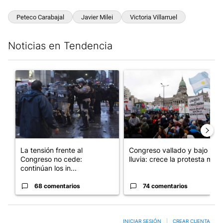
Peteco Carabajal
Javier Milei
Victoria Villarruel
Noticias en Tendencia
Este listado muestra los artículos con más comentarios en los últim
Un artículo de tendencia con el título "La tensión frente al Con
Un artículo de tendencia con e
La tensión frente al
Congreso vallado y bajo la
Congreso no cede:
lluvia: crece la protesta mi...
continúan los in...
68 comentarios
74 comentarios
INICIAR SESIÓN
|
CREAR CUENTA