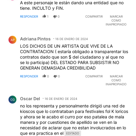
A este personaje le están dando una entidad que no
tiene. INCULTO y FIN.
RESPONDER
1
0
COMPARTIR
MARCAR
COMO
INAPROPIADO
Comentario de Adriana Pintos.
Adriana Pintos
16 DE ENERO DE 2024
AP
LOS DICHOS DE UN ARTISTA QUE VIVE DE LA
CONTRATACION ( estaría obligado a transparentar los
contratos dado que son $ del ciudadano y al que no
se lo participa) DEL ESTADO PARA SUBSISTIR NO
GENERAN DEMASIADA CREDIBILIDAD
RESPONDER
0
0
COMPARTIR
MARCAR
COMO
INAPROPIADO
Comentario de Oscar Del.
Oscar Del
16 DE ENERO DE 2024
OD
no los representa y personalmente dirigió una red de
kioscos que lo contrataban para festivales fol K loricos
y ahora se le acabo el curro por eso patalea de mala
manera y por cuestiones de apellido se ven en la
necesidad de aclarar que no estan involucrados en lo
que era practica en el
EDITADO