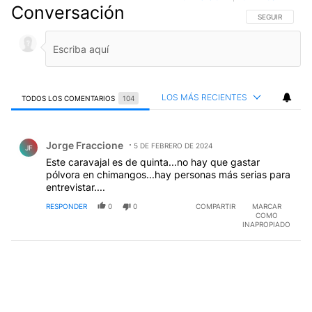
Conversación
SIGA ESTA CO
SEGUIR
LOS MÁS RECIENTES
TODOS LOS COMENTARIOS
104
Todos los comentarios
Comentario de Jorge Fraccione.
Jorge Fraccione
5 DE FEBRERO DE 2024
JF
Este caravajal es de quinta...no hay que gastar
pólvora en chimangos...hay personas más serias para
entrevistar....
RESPONDER
0
0
COMPARTIR
MARCAR
COMO
INAPROPIADO