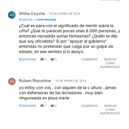
Respuesta de Willie Coyote.
Willie Coyote
16 DE ENERO DE 2024
WC
Responder a
este mensaje
¿Cuál es para vos el significado de mentir sobre la
cifra? ¿Que te parecen pocas unas 8.000 personas, y
entonces necesitás sumar fantasmas? ¿Quién te dijo
que soy oficialista? Si por "apoyar al gobierno"
entendés no pretender que caiga por un golpe de
estado, en ese sentido sí lo apoyo.
RESPONDER
0
0
COMPARTIR
MARCAR
COMO
INAPROPIADO
Comentario de Ruben Riquelme.
Ruben Riquelme
15 DE ENERO DE 2024
RR
yo estoy con vos , con alguien de la c ultura . jamas
con defensoras de los dictadores . muy bien
ninguneada en jesus maria
RESPONDER
2
5
COMPARTIR
MARCAR
COMO
INAPROPIADO