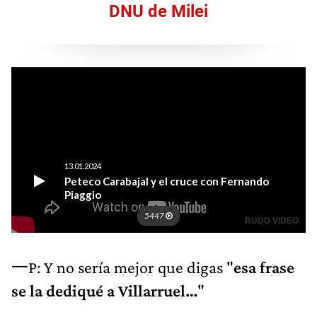
DNU de Milei
一P: Y no sería mejor que digas "
esa frase
se la dediqué a Villarruel…
"