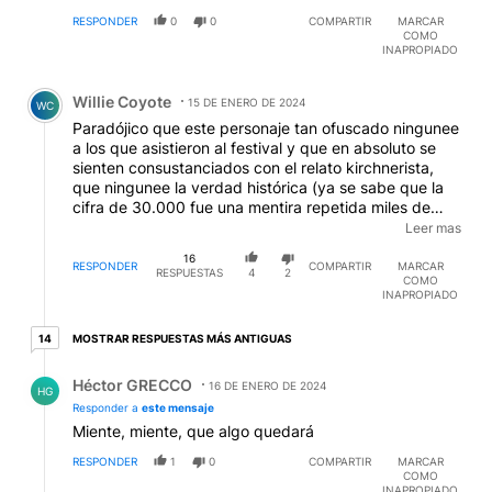
RESPONDER
0
0
COMPARTIR
MARCAR
COMO
INAPROPIADO
Comentario de Willie Coyote.
Willie Coyote
15 DE ENERO DE 2024
WC
Paradójico que este personaje tan ofuscado ningunee
a los que asistieron al festival y que en absoluto se
sienten consustanciados con el relato kirchnerista,
que ningunee la verdad histórica (ya se sabe que la
cifra de 30.000 fue una mentira repetida miles de
veces para que se convirtiera en verdad, como
Leer mas
aconsejaba Joseph Goebbels), y que ningunee al
16
resto de su familia, exponiéndolos al bochorno.
RESPONDER
COMPARTIR
MARCAR
RESPUESTAS
4
2
COMO
INAPROPIADO
14 respuestas más antiguas
MOSTRAR RESPUESTAS MÁS ANTIGUAS
14
Respuesta de Héctor GRECCO.
Héctor GRECCO
16 DE ENERO DE 2024
HG
Responder a
este mensaje
Miente, miente, que algo quedará
RESPONDER
1
0
COMPARTIR
MARCAR
COMO
INAPROPIADO