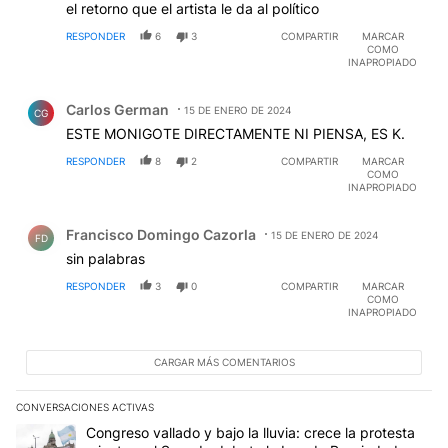
el retorno que el artista le da al político
RESPONDER
6
3
COMPARTIR
MARCAR
COMO
INAPROPIADO
Comentario de Carlos German.
Carlos German
15 DE ENERO DE 2024
CG
ESTE MONIGOTE DIRECTAMENTE NI PIENSA, ES K.
RESPONDER
8
2
COMPARTIR
MARCAR
COMO
INAPROPIADO
Comentario de Francisco Domingo Cazorla.
Francisco Domingo Cazorla
15 DE ENERO DE 2024
FD
sin palabras
RESPONDER
3
0
COMPARTIR
MARCAR
COMO
INAPROPIADO
CARGAR MÁS COMENTARIOS
CONVERSACIONES ACTIVAS
Este listado muestra los artículos con más comentarios en los últim
Un artículo de tendencia con el título "Congreso vallado y bajo la
Congreso vallado y bajo la lluvia: crece la protesta