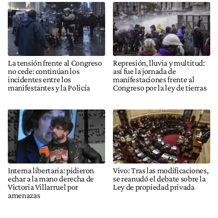
La tensión frente al Congreso
Represión, lluvia y multitud:
no cede: continúan los
así fue la jornada de
incidentes entre los
manifestaciones frente al
manifestantes y la Policía
Congreso por la ley de tierras
Interna libertaria: pidieron
Vivo: Tras las modificaciones,
echar a la mano derecha de
se reanudó el debate sobre la
Victoria Villarruel por
Ley de propiedad privada
amenazas