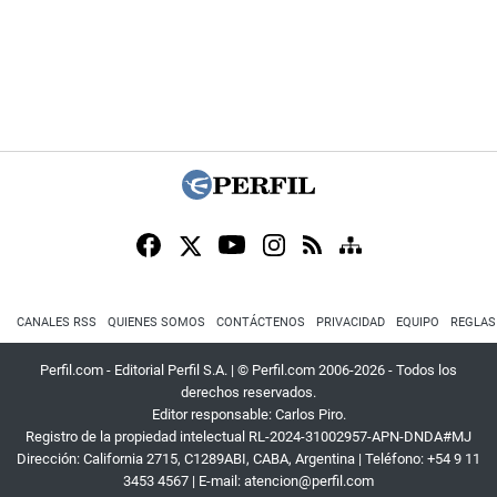
CANALES RSS
QUIENES SOMOS
CONTÁCTENOS
PRIVACIDAD
EQUIPO
REGLAS
Perfil.com - Editorial Perfil S.A.
| © Perfil.com 2006-2026 - Todos los
derechos reservados.
Editor responsable: Carlos Piro.
Registro de la propiedad intelectual RL-2024-31002957-APN-DNDA#MJ
Dirección:
California 2715
,
C1289ABI
,
CABA, Argentina
| Teléfono:
+54 9 11
3453 4567
| E-mail:
atencion@perfil.com