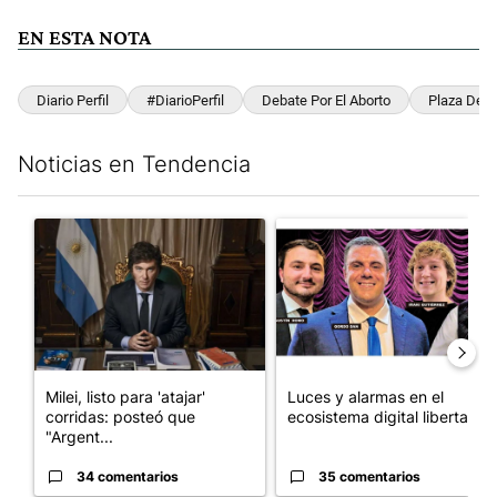
EN ESTA NOTA
Diario Perfil
#DiarioPerfil
Debate Por El Aborto
Plaza De 
Noticias en Tendencia
Este listado muestra los artículos con más comentarios en los últim
Un artículo de tendencia con el título "Milei, listo para 'atajar
Un artículo de tendencia con el
Milei, listo para 'atajar'
Luces y alarmas en el
corridas: posteó que
ecosistema digital libertario
"Argent...
34 comentarios
35 comentarios