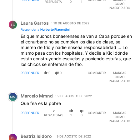
RESPUESTA
0
1
COMO
INAPROPIADO
Respuesta de Laura Garros.
Laura Garros
10 DE AGOSTO DE 2022
LG
Responder a
Norberto Piacentini
Es que muchos bonaerenses se van a Caba porque en
el conurbano no se cumplen los días de clase, se
mueren de frío y nadie enseña responsabilidad ... Lo
mismo pasa con los hospitales. Y decile a Kici dónde
están construyendo escuelas y poniendo estufas, que
los chicos se enferman de frío.
RESPONDER
0
0
COMPARTIR
MARCAR
COMO
INAPROPIADO
Comentario de Marcelo Mmnd.
Marcelo Mmnd
9 DE AGOSTO DE 2022
MM
Que fea es la pobre
2
RESPONDER
COMPARTIR
MARCAR
RESPUESTAS
1
0
COMO
INAPROPIADO
Respuesta de Beatriz Isidoro.
Beatriz Isidoro
9 DE AGOSTO DE 2022
BI