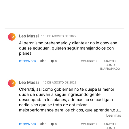
Comentario de Leo Massi.
Leo Massi
10 DE AGOSTO DE 2022
LM
Al peronismo prebendario y clientelar no le conviene
que se eduquen, quieren seguir manejandolos con
planes.
RESPONDER
0
0
COMPARTIR
MARCAR
COMO
INAPROPIADO
Comentario de Leo Massi.
Leo Massi
10 DE AGOSTO DE 2022
LM
Cherutti, asi como gobiernan no te quepa la menor
duda de quevan a seguir ingresando gente
desocupada a los planes, ademas no se castiga a
nadie sino que se trata de optimizar
mejorperformance para los chicos, que aprendan,que
se eduquen,pero lcaro a voscomo al prerinsmo le
Leer mas
convienen los ignorantes para poder manejarlos, de
RESPONDER
0
0
COMPARTIR
MARCAR
manual, de la Campura.
COMO