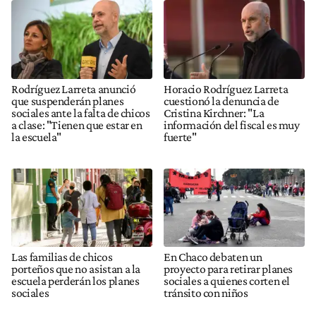
Rodríguez Larreta anunció
Horacio Rodríguez Larreta
que suspenderán planes
cuestionó la denuncia de
sociales ante la falta de chicos
Cristina Kirchner: "La
a clase: "Tienen que estar en
información del fiscal es muy
la escuela"
fuerte"
Las familias de chicos
En Chaco debaten un
porteños que no asistan a la
proyecto para retirar planes
escuela perderán los planes
sociales a quienes corten el
sociales
tránsito con niños