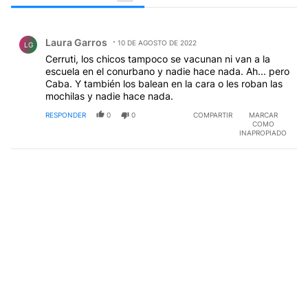
Todos los comentarios
Comentario de Laura Garros.
Laura Garros
10 DE AGOSTO DE 2022
LG
Cerruti, los chicos tampoco se vacunan ni van a la
escuela en el conurbano y nadie hace nada. Ah... pero
Caba. Y también los balean en la cara o les roban las
mochilas y nadie hace nada.
RESPONDER
0
0
COMPARTIR
MARCAR
COMO
INAPROPIADO