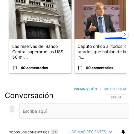
Un artículo de tendencia con el título "Las reservas del Banco 
Un artículo de tendencia con e
Las reservas del Banco
Caputo criticó a “todos los
Central superaron los US$
tarados que hablan de la
50 mil...
in...
40 comentarios
60 comentarios
INICIAR SESIÓN
|
CREAR CUENTA
Conversación
SIGA ESTA CO
SEGUIR
LOS MÁS RECIENTES
TODOS LOS COMENTARIOS
59