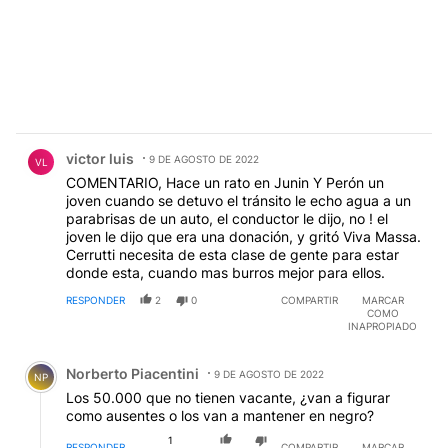
Comentario de victor luis.
victor luis
9 DE AGOSTO DE 2022
VL
COMENTARIO, Hace un rato en Junin Y Perón un
joven cuando se detuvo el tránsito le echo agua a un
parabrisas de un auto, el conductor le dijo, no ! el
joven le dijo que era una donación, y gritó Viva Massa.
Cerrutti necesita de esta clase de gente para estar
donde esta, cuando mas burros mejor para ellos.
RESPONDER
2
0
COMPARTIR
MARCAR
COMO
INAPROPIADO
Comentario de Norberto Piacentini.
Norberto Piacentini
9 DE AGOSTO DE 2022
NP
Los 50.000 que no tienen vacante, ¿van a figurar
como ausentes o los van a mantener en negro?
1
RESPONDER
COMPARTIR
MARCAR