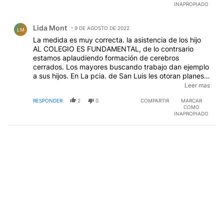
INAPROPIADO
Comentario de Lida Mont.
Lida Mont
9 DE AGOSTO DE 2022
LM
La medida es muy correcta. la asistencia de los hijo
AL COLEGIO ES FUNDAMENTAL, de lo contrsario
estamos aplaudiendo formación de cerebros
cerrados. Los mayores buscando trabajo dan ejemplo
a sus hijos. En La pcia. de San Luis les otoran planes a
los may ores y trabajan desde las 8 de la mañana. Si
Leer mas
no hay lugares donde se desempeñen,limpian de
RESPONDER
2
0
COMPARTIR
MARCAR
matas los caminos de las rutas, pintan empedrados
COMO
señaleros, etc. y las empresas que los ubiquen c omo
INAPROPIADO
trabajadorfes rreciben una parte del sueldo que les
corresponde, hasta que quedan integrados a la firma.
A pesar n}de no seer partidaria de esa gobernación,
aplaudo la práctica. -