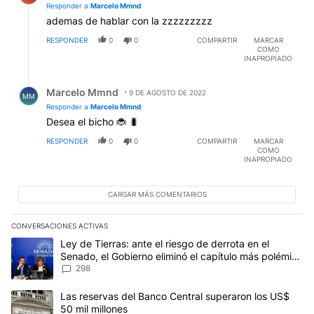
Responder a
Marcelo Mmnd
ademas de hablar con la zzzzzzzzz
RESPONDER
0
0
COMPARTIR
MARCAR
COMO
INAPROPIADO
Respuesta de Marcelo Mmnd.
Marcelo Mmnd
9 DE AGOSTO DE 2022
MM
Responder a
Marcelo Mmnd
Desea el bicho 🐞 🐛
RESPONDER
0
0
COMPARTIR
MARCAR
COMO
INAPROPIADO
CARGAR MÁS COMENTARIOS
CONVERSACIONES ACTIVAS
Este listado muestra los artículos con más comentarios en los últim
Un artículo de tendencia con el título "Ley de Tierras: ante el ri
Ley de Tierras: ante el riesgo de derrota en el
Senado, el Gobierno eliminó el capítulo más polémico
del proyecto
298
Un artículo de tendencia con el título "Las reservas del Banco Ce
Las reservas del Banco Central superaron los US$
50 mil millones