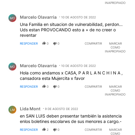
INAPROPIADO
Comentario de Marcelo Olavarria.
Marcelo Olavarria
10 DE AGOSTO DE 2022
MO
Una Familia en situacion de vulnerabilidad, perdon...
Uds estan PROVOCANDO esto a + de no creer o
reventar
RESPONDER
0
0
COMPARTIR
MARCAR
COMO
INAPROPIADO
Comentario de Marcelo Olavarria.
Marcelo Olavarria
10 DE AGOSTO DE 2022
MO
Hola como andamos x CASA, P A R L A N C H I N A ,
cansadora esta Mujercita x favor
RESPONDER
0
0
COMPARTIR
MARCAR
COMO
INAPROPIADO
Comentario de Lida Mont.
Lida Mont
9 DE AGOSTO DE 2022
LM
en SAN LUIS deben presentar también la asistencia
enlos boletines escolarws de sus menores a cargo.-
RESPONDER
2
0
COMPARTIR
MARCAR
COMO