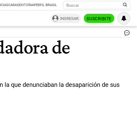
ICIAS
CARAS
EXITOÍNA
PERFIL BRASIL
INGRESAR
SUSCRIBITE
|
dadora de
Ce
en la que denunciaban la desaparición de sus