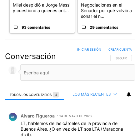
Milei despidió a Jorge Messi
Negociaciones en el
y cuestionó a quienes crit...
Senado: por qué volvió a
sonar el n...
93 comentarios
29 comentarios
INICIAR SESIÓN
|
CREAR CUENTA
Conversación
SIGA ESTA CO
SEGUIR
LOS MÁS RECIENTES
TODOS LOS COMENTARIOS
4
Todos los comentarios
Comentario de Alvaro Figueroa.
Alvaro Figueroa
14 DE MAYO DE 2026
AF
LT, hablemos de las cárceles de la provincia de
Buenos Aires. ¿O en vez de LT sos LTA (Maradona
dixit).