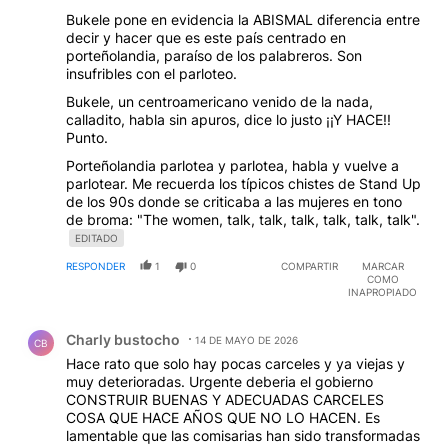
Bukele pone en evidencia la ABISMAL diferencia entre
decir y hacer que es este país centrado en
porteñolandia, paraíso de los palabreros. Son
insufribles con el parloteo.
Bukele, un centroamericano venido de la nada,
calladito, habla sin apuros, dice lo justo ¡¡Y HACE!!
Punto.
Porteñolandia parlotea y parlotea, habla y vuelve a
parlotear. Me recuerda los típicos chistes de Stand Up
de los 90s donde se criticaba a las mujeres en tono
de broma: "The women, talk, talk, talk, talk, talk, talk".
EDITADO
RESPONDER
1
0
COMPARTIR
MARCAR
COMO
INAPROPIADO
Comentario de Charly bustocho.
Charly bustocho
14 DE MAYO DE 2026
CB
Hace rato que solo hay pocas carceles y ya viejas y
muy deterioradas. Urgente deberia el gobierno
CONSTRUIR BUENAS Y ADECUADAS CARCELES
COSA QUE HACE AÑOS QUE NO LO HACEN. Es
lamentable que las comisarias han sido transformadas