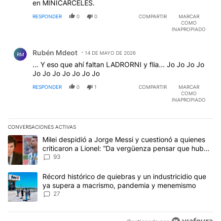
en MINICARCELES.
RESPONDER
0
0
COMPARTIR
MARCAR
COMO
INAPROPIADO
Comentario de Rubén Mdeot.
Rubén Mdeot
14 DE MAYO DE 2026
RM
... Y eso que ahí faltan LADRORNI y flia... Jo Jo Jo Jo
Jo Jo Jo Jo Jo Jo Jo
RESPONDER
0
1
COMPARTIR
MARCAR
COMO
INAPROPIADO
CONVERSACIONES ACTIVAS
Este listado muestra los artículos con más comentarios en los últim
Un artículo de tendencia con el título "Milei despidió a Jorge Mes
Milei despidió a Jorge Messi y cuestionó a quienes
criticaron a Lionel: “Da vergüenza pensar que hubo
anti-Messi”
93
Un artículo de tendencia con el título "Récord histórico de quie
Récord histórico de quiebras y un industricidio que
ya supera a macrismo, pandemia y menemismo
27