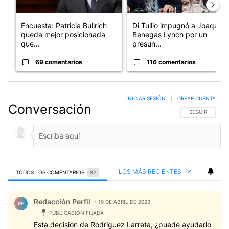
Encuesta: Patricia Bullrich
Di Tullio impugnó a Joaquín
queda mejor posicionada
Benegas Lynch por un
que...
presun...
69 comentarios
116 comentarios
INICIAR SESIÓN
|
CREAR CUENTA
Conversación
SIGA ESTA CO
SEGUIR
LOS MÁS RECIENTES
TODOS LOS COMENTARIOS
82
Todos los comentarios
Comentario de Redacción Perfil.
Redacción Perfil
10 DE ABRIL DE 2023
RP
PUBLICACIÓN FIJADA
Esta decisión de Rodríguez Larreta, ¿puede ayudarlo