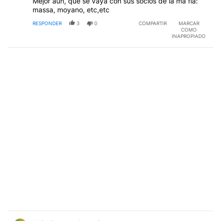
Mejor aún, que se vaya con sus socios de la ma fia:
massa, moyano, etc,etc
RESPONDER
3
0
COMPARTIR
MARCAR
COMO
INAPROPIADO
Comentario de Heinrich von Coenriag.