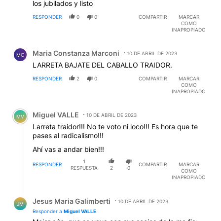
los jubilados y listo
RESPONDER
0
0
COMPARTIR
MARCAR
COMO
INAPROPIADO
Comentario de Maria Constanza Marconi.
Maria Constanza Marconi
10 DE ABRIL DE 2023
MC
LARRETA BAJATE DEL CABALLO TRAIDOR.
RESPONDER
2
0
COMPARTIR
MARCAR
COMO
INAPROPIADO
Comentario de Miguel VALLE.
Miguel VALLE
10 DE ABRIL DE 2023
MV
Larreta traidor!!! No te voto ni loco!!! Es hora que te
pases al radicalismo!!!
Ahí vas a andar bien!!!
1
RESPONDER
COMPARTIR
MARCAR
RESPUESTA
2
0
COMO
INAPROPIADO
Respuesta de Jesus Maria Galimberti.
Jesus Maria Galimberti
10 DE ABRIL DE 2023
JM
Responder a
Miguel VALLE