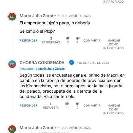
INAPROPIADO
Comentario de Maria Julia Zarate.
Maria Julia Zarate
10 DE ABRIL DE 2023
MJ
El emperador jujeño paga, o debería
Se lompió el Plop?
2
RESPONDER
COMPARTIR
MARCAR
RESPUESTAS
0
1
COMO
INAPROPIADO
Respuesta de CHORRA CONDENADA.
CHORRA CONDENADA
10 DE ABRIL DE 2023
CC
Responder a
Maria Julia Zarate
Según todas las encuestas gana el primo de Macri, en
cambio en la fábrica de pobres de provincia pierden
los Kirchneristas, no te preocupes por la mala jugada
del pelado, preocupate de la derrota de la
condenada, va a ser terrible.
1
RESPONDER
COMPARTIR
MARCAR
RESPUESTA
1
0
COMO
INAPROPIADO
Respuesta de Maria Julia Zarate.
Maria Julia Zarate
10 DE ABRIL DE 2023
MJ