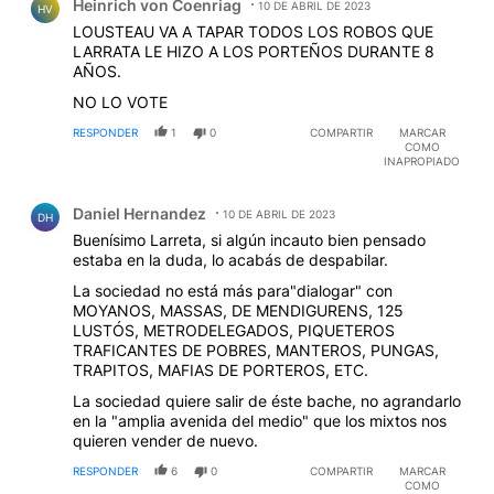
Heinrich von Coenriag
10 DE ABRIL DE 2023
HV
LOUSTEAU VA A TAPAR TODOS LOS ROBOS QUE
LARRATA LE HIZO A LOS PORTEÑOS DURANTE 8
AÑOS.
NO LO VOTE
RESPONDER
1
0
COMPARTIR
MARCAR
COMO
INAPROPIADO
Comentario de Daniel Hernandez.
Daniel Hernandez
10 DE ABRIL DE 2023
DH
Buenísimo Larreta, si algún incauto bien pensado
estaba en la duda, lo acabás de despabilar.
La sociedad no está más para"dialogar" con
MOYANOS, MASSAS, DE MENDIGURENS, 125
LUSTÓS, METRODELEGADOS, PIQUETEROS
TRAFICANTES DE POBRES, MANTEROS, PUNGAS,
TRAPITOS, MAFIAS DE PORTEROS, ETC.
La sociedad quiere salir de éste bache, no agrandarlo
en la "amplia avenida del medio" que los mixtos nos
quieren vender de nuevo.
RESPONDER
6
0
COMPARTIR
MARCAR
COMO