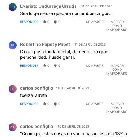
Comentario de Evaristo Undurraga Urrutis.
Evaristo Undurraga Urrutis
11 DE ABRIL DE 2023
EU
Sea lo qe sea.se quedara con ambos cargos..
RESPONDER
0
0
COMPARTIR
MARCAR
COMO
INAPROPIADO
Comentario de Robertiño Papet y Papet.
Robertiño Papet y Papet
11 DE ABRIL DE 2023
RP
Dio un paso fundamental, de demostrò gran
personalidad. Puede ganar.
RESPONDER
0
0
COMPARTIR
MARCAR
COMO
INAPROPIADO
Comentario de carlos bonfiglio.
carlos bonfiglio
10 DE ABRIL DE 2023
CB
fuerza larreta
RESPONDER
0
0
COMPARTIR
MARCAR
COMO
INAPROPIADO
Comentario de carlos bonfiglio.
carlos bonfiglio
10 DE ABRIL DE 2023
CB
"Conmigo, estas cosas no van a pasar" le saco 13% a