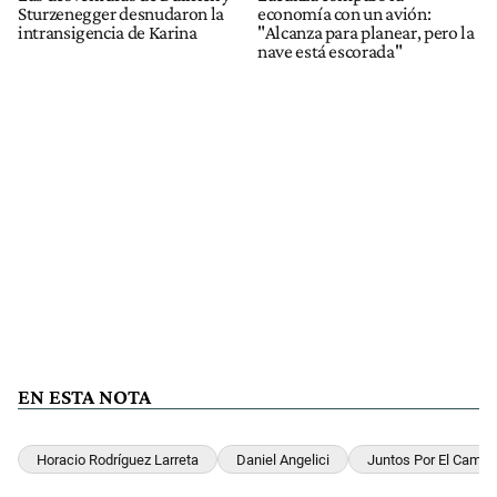
Sturzenegger desnudaron la
economía con un avión:
intransigencia de Karina
"Alcanza para planear, pero la
nave está escorada"
EN ESTA NOTA
Horacio Rodríguez Larreta
Daniel Angelici
Juntos Por El Cambi