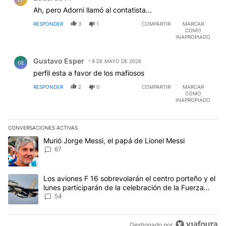
Ah, pero Adorni llamó al contatista...
RESPONDER
3
1
COMPARTIR
MARCAR
COMO
INAPROPIADO
Comentario de Gustavo Esper.
Gustavo Esper
9 DE MAYO DE 2026
GE
perfil esta a favor de los mafiosos
RESPONDER
2
0
COMPARTIR
MARCAR
COMO
INAPROPIADO
CONVERSACIONES ACTIVAS
Este listado muestra los artículos con más comentarios en los últim
Un artículo de tendencia con el título "Murió Jorge Messi, el papá
Murió Jorge Messi, el papá de Lionel Messi
67
Un artículo de tendencia con el título "Los aviones F 16 sobrevola
Los aviones F 16 sobrevolarán el centro porteño y el
lunes participarán de la celebración de la Fuerza
Aérea
54
Gestionado por