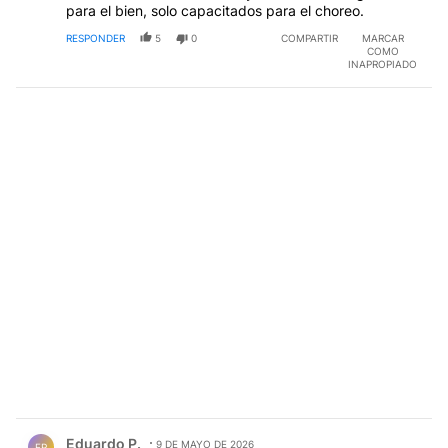
para el bien, solo capacitados para el choreo.
RESPONDER
5
0
COMPARTIR
MARCAR
COMO
INAPROPIADO
Comentario de Eduardo P..
Eduardo P.
9 DE MAYO DE 2026
EP