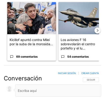
Un artículo de tendencia con el título "Kicillof apuntó contra Mil
Un artículo de tendencia con e
Kicillof apuntó contra Milei
Los aviones F 16
por la suba de la morosida...
sobrevolarán el centro
porteño y el lu...
69 comentarios
54 comentarios
INICIAR SESIÓN
|
CREAR CUENTA
Conversación
SIGA ESTA CO
SEGUIR