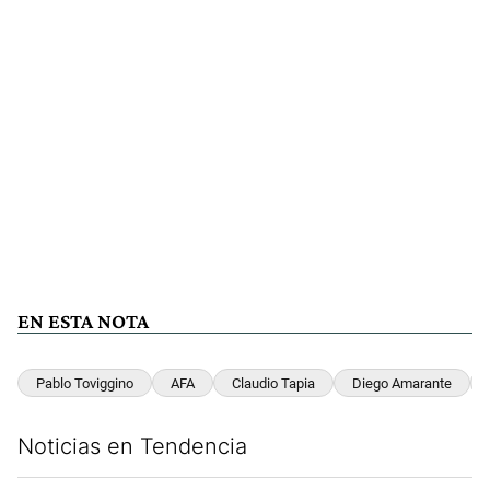
EN ESTA NOTA
Pablo Toviggino
AFA
Claudio Tapia
Diego Amarante
Noticias en Tendencia
Este listado muestra los artículos con más comentarios en los últim