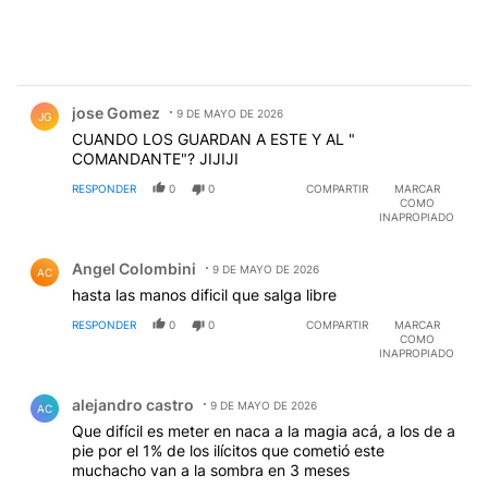
Comentario de jose Gomez.
jose Gomez
9 DE MAYO DE 2026
JG
CUANDO LOS GUARDAN A ESTE Y AL "
COMANDANTE"? JIJIJI
RESPONDER
0
0
COMPARTIR
MARCAR
COMO
INAPROPIADO
Comentario de Angel Colombini.
Angel Colombini
9 DE MAYO DE 2026
AC
hasta las manos dificil que salga libre
RESPONDER
0
0
COMPARTIR
MARCAR
COMO
INAPROPIADO
Comentario de alejandro castro.
alejandro castro
9 DE MAYO DE 2026
AC
Que difícil es meter en naca a la magia acá, a los de a
pie por el 1% de los ilícitos que cometió este
muchacho van a la sombra en 3 meses