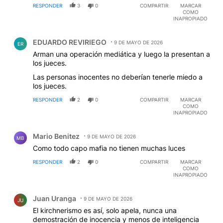
RESPONDER
3
0
COMPARTIR
MARCAR
COMO
INAPROPIADO
Comentario de EDUARDO REVIRIEGO.
EDUARDO REVIRIEGO
9 DE MAYO DE 2026
ER
Arman una operación mediática y luego la presentan a
los jueces.
Las personas inocentes no deberían tenerle miedo a
los jueces.
RESPONDER
2
0
COMPARTIR
MARCAR
COMO
INAPROPIADO
Comentario de Mario Benitez.
Mario Benitez
9 DE MAYO DE 2026
MB
Como todo capo mafia no tienen muchas luces
RESPONDER
2
0
COMPARTIR
MARCAR
COMO
INAPROPIADO
Comentario de Juan Uranga.
Juan Uranga
9 DE MAYO DE 2026
JU
El kirchnerismo es así, solo apela, nunca una
demostración de inocencia y menos de inteligencia