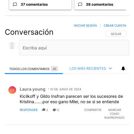
37 comentarios
38 comentarios
INICIAR SESIÓN
|
CREAR CUENTA
Conversación
SIGA ESTA CO
SEGUIR
LOS MÁS RECIENTES
TODOS LOS COMENTARIOS
46
Todos los comentarios
Comentario de Laura young.
Laura young
10 DE JUNIO DE 2024
LY
Kicilkoff y Gildo Insfran parecen ser los sucesores de
Kristina.......por eso gano Milei, no se si se entiende
RESPONDER
2
0
COMPARTIR
MARCAR
COMO
INAPROPIADO