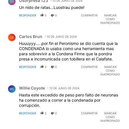
Osorpresa 123
10 DE JUNIO DE 2024
O1
Un nido de ratas...Luostrau puede!
RESPONDER
0
0
COMPARTIR
MARCAR
COMO
INAPROPIADO
Comentario de Carlos Brun.
Carlos Brun
10 DE JUNIO DE 2024
CB
Huuuyyy.....por fin el Peronismo se dio cuenta que la
CONDENADA lo usaba como una herramienta mas
para sobrevivir a la Condena Firme que la pondra
presa e incomunicada con tobillera en el Calafate.
RESPONDER
3
0
COMPARTIR
MARCAR
COMO
INAPROPIADO
Comentario de Willie Coyote.
Willie Coyote
10 DE JUNIO DE 2024
WC
Hasta este excedido de peso pero falto de neuronas
ha comenzado a correr a la condenada por
corrupción.
RESPONDER
3
0
COMPARTIR
MARCAR
COMO
INAPROPIADO