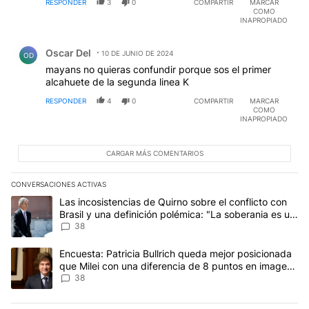
RESPONDER
3
0
COMPARTIR
MARCAR
POLITICOS)
COMO
INAPROPIADO
Comentario de Oscar Del.
Oscar Del
10 DE JUNIO DE 2024
OD
mayans no quieras confundir porque sos el primer
alcahuete de la segunda linea K
RESPONDER
4
0
COMPARTIR
MARCAR
COMO
INAPROPIADO
CARGAR MÁS COMENTARIOS
CONVERSACIONES ACTIVAS
Este listado muestra los artículos con más comentarios en los últim
Un artículo de tendencia con el título "Las incosistencias de Quir
Las incosistencias de Quirno sobre el conflicto con
Brasil y una definición polémica: "La soberania es un
concepto antiguo"
38
Un artículo de tendencia con el título "Encuesta: Patricia Bullri
Encuesta: Patricia Bullrich queda mejor posicionada
que Milei con una diferencia de 8 puntos en imagen
negativa
38