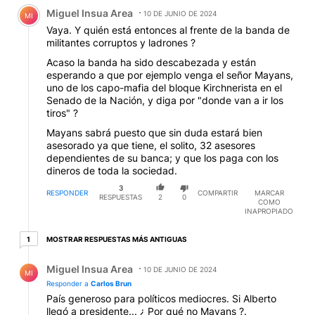
Comentario de Miguel Insua Area.
Miguel Insua Area
10 DE JUNIO DE 2024
MI
Vaya. Y quién está entonces al frente de la banda de
militantes corruptos y ladrones ?
Acaso la banda ha sido descabezada y están
esperando a que por ejemplo venga el señor Mayans,
uno de los capo-mafia del bloque Kirchnerista en el
Senado de la Nación, y diga por "donde van a ir los
tiros" ?
Mayans sabrá puesto que sin duda estará bien
asesorado ya que tiene, el solito, 32 asesores
dependientes de su banca; y que los paga con los
dineros de toda la sociedad.
3
RESPONDER
COMPARTIR
MARCAR
RESPUESTAS
2
0
COMO
INAPROPIADO
1 respuesta más antiguas
MOSTRAR RESPUESTAS MÁS ANTIGUAS
1
Respuesta de Miguel Insua Area.
Miguel Insua Area
10 DE JUNIO DE 2024
MI
Responder a
Carlos Brun
País generoso para políticos mediocres. Si Alberto
llegó a presidente... ¿ Por qué no Mayans ?.