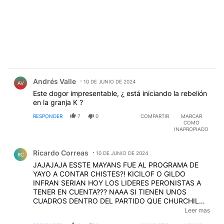
Comentario de Andrés Valle.
Andrés Valle
10 DE JUNIO DE 2024
AV
Este dogor impresentable, ¿ está iniciando la rebelión
en la granja K ?
RESPONDER
7
0
COMPARTIR
MARCAR
COMO
INAPROPIADO
Comentario de Ricardo Correas.
Ricardo Correas
10 DE JUNIO DE 2024
RC
JAJAJAJA ESSTE MAYANS FUE AL PROGRAMA DE
YAYO A CONTAR CHISTES?! KICILOF O GILDO
INFRAN SERIAN HOY LOS LIDERES PERONISTAS A
TENER EN CUENTA??? NAAA SI TIENEN UNOS
CUADROS DENTRO DEL PARTIDO QUE CHURCHIL
QUEDO COMO UN TONTO.(FONTEVECHIA NO DEJA
Leer mas
DECIR MALAS PALABRAS .SOLAMENTE A LOS