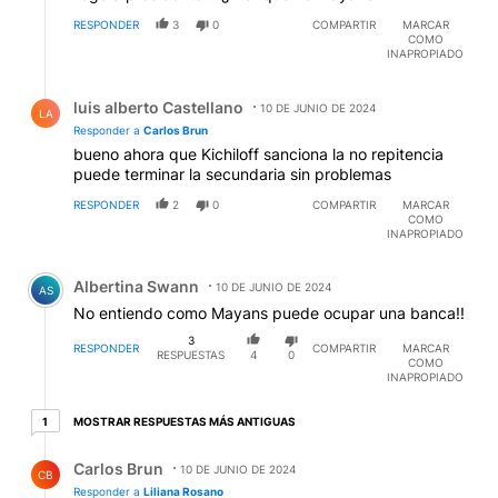
RESPONDER
3
0
COMPARTIR
MARCAR
COMO
INAPROPIADO
Respuesta de luis alberto Castellano.
luis alberto Castellano
10 DE JUNIO DE 2024
LA
Responder a
Carlos Brun
bueno ahora que Kichiloff sanciona la no repitencia
puede terminar la secundaria sin problemas
RESPONDER
2
0
COMPARTIR
MARCAR
COMO
INAPROPIADO
Comentario de Albertina Swann.
Albertina Swann
10 DE JUNIO DE 2024
AS
No entiendo como Mayans puede ocupar una banca!!
3
RESPONDER
COMPARTIR
MARCAR
RESPUESTAS
4
0
COMO
INAPROPIADO
1 respuesta más antiguas
MOSTRAR RESPUESTAS MÁS ANTIGUAS
1
Respuesta de Carlos Brun.
Carlos Brun
10 DE JUNIO DE 2024
CB
Responder a
Liliana Rosano