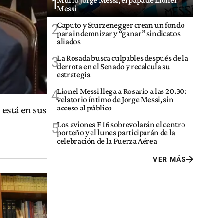
Murió Jorge Messi, el papá de Lionel
1
Messi
Caputo y Sturzenegger crean un fondo
2
para indemnizar y “ganar” sindicatos
aliados
La Rosada busca culpables después de la
3
derrota en el Senado y recalcula su
estrategia
Lionel Messi llega a Rosario a las 20.30:
4
velatorio íntimo de Jorge Messi, sin
acceso al público
está en sus
Los aviones F 16 sobrevolarán el centro
5
porteño y el lunes participarán de la
celebración de la Fuerza Aérea
VER MÁS