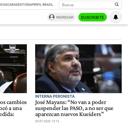
ICIAS
CARAS
EXITOÍNA
PERFIL BRASIL
INGRESAR
SUSCRIBITE
INTERNA PERONISTA
los cambios
José Mayans: “No van a poder
vocó a una
suspender las PASO, a no ser que
edida:
aparezcan nuevos Kueiders”
03-07-2026 13:15