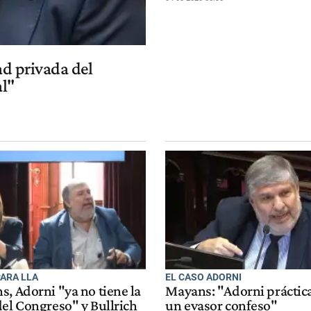
ad privada del
al"
ARA LLA
EL CASO ADORNI
, Adorni "ya no tiene la
Mayans: "Adorni práctic
del Congreso" y Bullrich
un evasor confeso"