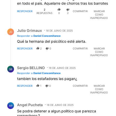
en todo el pais. Aquelarre de chorros tras los barrotes
2
RESPONDER
COMPARTIR
MARCAR
RESPUESTAS
0
2
COMO
INAPROPIADO
Respuesta de Julio Grimaux.
Julio Grimaux
18 DE JUNIO DE 2025
JG
Responder a
Daniel Concomitance
Qué la hermana del psicótico esté alerta.
RESPONDER
2
0
COMPARTIR
MARCAR
COMO
INAPROPIADO
Respuesta de Sergio BELLINO.
Sergio BELLINO
18 DE JUNIO DE 2025
SB
Responder a
Daniel Concomitance
tambien los estafadores las pagan¿
RESPONDER
1
0
COMPARTIR
MARCAR
COMO
INAPROPIADO
Comentario de Angel Pucheta.
Angel Pucheta
18 DE JUNIO DE 2025
AP
Se podra detener a algun.politico que parezca
sospechoso,?