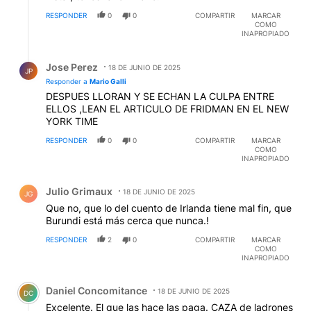
RESPONDER
0
0
COMPARTIR
MARCAR
COMO
INAPROPIADO
Respuesta de Jose Perez.
Jose Perez
18 DE JUNIO DE 2025
JP
Responder a
Mario Galli
DESPUES LLORAN Y SE ECHAN LA CULPA ENTRE
ELLOS ,LEAN EL ARTICULO DE FRIDMAN EN EL NEW
YORK TIME
RESPONDER
0
0
COMPARTIR
MARCAR
COMO
INAPROPIADO
Comentario de Julio Grimaux.
Julio Grimaux
18 DE JUNIO DE 2025
JG
Que no, que lo del cuento de Irlanda tiene mal fin, que
Burundi está más cerca que nunca.!
RESPONDER
2
0
COMPARTIR
MARCAR
COMO
INAPROPIADO
Comentario de Daniel Concomitance.
Daniel Concomitance
18 DE JUNIO DE 2025
DC
Excelente. El que las hace las paga. CAZA de ladrones