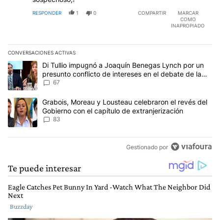
RESPONDER
1
0
COMPARTIR
MARCAR
COMO
INAPROPIADO
CONVERSACIONES ACTIVAS
Este listado muestra los artículos con más comentarios en los últim
Un artículo de tendencia con el título "Di Tullio impugnó a Joaqu
Di Tullio impugnó a Joaquín Benegas Lynch por un
presunto conflicto de intereses en el debate de la
Ley de Tierras
67
Un artículo de tendencia con el título "Grabois, Moreau y Lousteau
Grabois, Moreau y Lousteau celebraron el revés del
Gobierno con el capítulo de extranjerización
83
Gestionado por