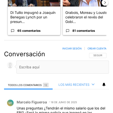
Di Tullio impugnó a Joaquín
Grabois, Moreau y Lousteau
Benegas Lynch por un
celebraron el revés del
presun...
Gobi...
65 comentarios
81 comentarios
INICIAR SESIÓN
|
CREAR CUENTA
Conversación
SIGA ESTA CO
SEGUIR
LOS MÁS RECIENTES
TODOS LOS COMENTARIOS
12
Todos los comentarios
Comentario de Marcelo Figueroa.
Marcelo Figueroa
18 DE JUNIO DE 2025
MF
Unas preguntas ¿Tendrán el mismo salario que los del
FBI? ¿Será la misma policía que ingresó en las