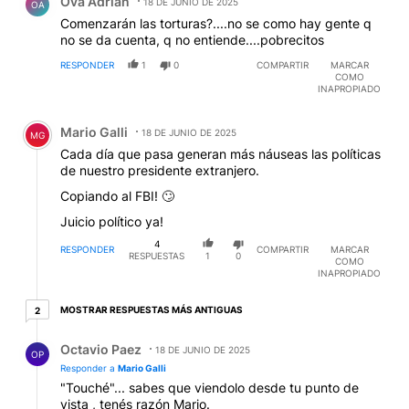
Ova Adrian
18 DE JUNIO DE 2025
OA
Comenzarán las torturas?....no se como hay gente q
no se da cuenta, q no entiende....pobrecitos
RESPONDER
1
0
COMPARTIR
MARCAR
COMO
INAPROPIADO
Comentario de Mario Galli.
Mario Galli
18 DE JUNIO DE 2025
MG
Cada día que pasa generan más náuseas las políticas
de nuestro presidente extranjero.
Copiando al FBI! 🙄
Juicio político ya!
4
RESPONDER
COMPARTIR
MARCAR
RESPUESTAS
1
0
COMO
INAPROPIADO
2 respuestas más antiguas
MOSTRAR RESPUESTAS MÁS ANTIGUAS
2
Respuesta de Octavio Paez.
Octavio Paez
18 DE JUNIO DE 2025
OP
Responder a
Mario Galli
"Touché"... sabes que viendolo desde tu punto de
vista , tenés razón Mario.